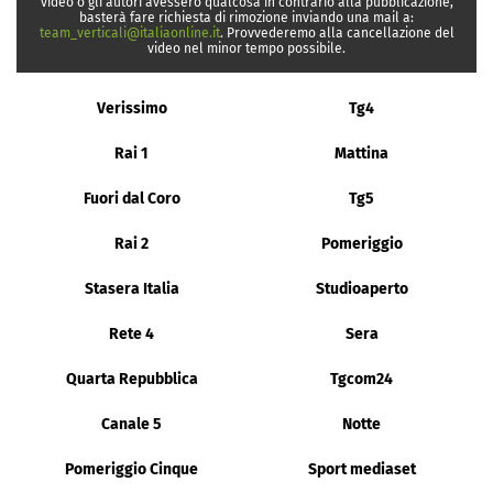
video o gli autori avessero qualcosa in contrario alla pubblicazione,
basterà fare richiesta di rimozione inviando una mail a:
team_verticali@italiaonline.it
. Provvederemo alla cancellazione del
video nel minor tempo possibile.
Verissimo
Tg4
Rai 1
Mattina
Fuori dal Coro
Tg5
Rai 2
Pomeriggio
Stasera Italia
Studioaperto
Rete 4
Sera
Quarta Repubblica
Tgcom24
Canale 5
Notte
Pomeriggio Cinque
Sport mediaset