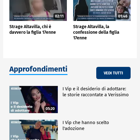
02:11
01:46
Strage Altavilla, chi è
Strage Altavilla, la
davvero la figlia 17enne
confessione della figlia
17enne
Approfondimenti
VEDI TUTTI
I Vip e il desiderio di adottare:
le storie raccontate a Verissimo
05:20
I Vip che hanno scelto
l'adozione