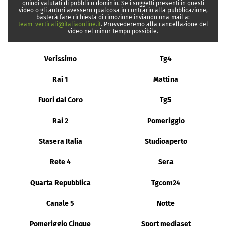
quindi valutati di pubblico dominio. Se i soggetti presenti in questi
video o gli autori avessero qualcosa in contrario alla pubblicazione,
basterà fare richiesta di rimozione inviando una mail a:
team_verticali@italiaonline.it
. Provvederemo alla cancellazione del
video nel minor tempo possibile.
Verissimo
Tg4
Rai 1
Mattina
Fuori dal Coro
Tg5
Rai 2
Pomeriggio
Stasera Italia
Studioaperto
Rete 4
Sera
Quarta Repubblica
Tgcom24
Canale 5
Notte
Pomeriggio Cinque
Sport mediaset