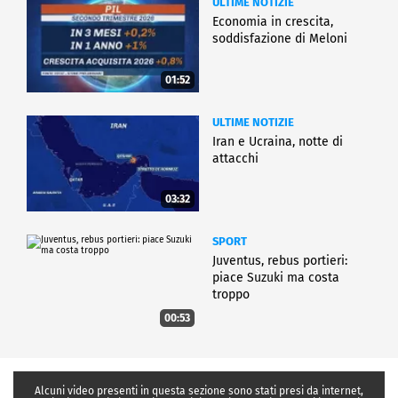
ULTIME NOTIZIE
Economia in crescita,
soddisfazione di Meloni
01:52
ULTIME NOTIZIE
Iran e Ucraina, notte di
attacchi
03:32
SPORT
Juventus, rebus portieri:
piace Suzuki ma costa
troppo
00:53
Alcuni video presenti in questa sezione sono stati presi da internet,