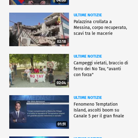
04:00
ULTIME NOTIZIE
Palazzina crollata a
Messina, corpo recuperato,
scavi tra le macerie
02:18
ULTIME NOTIZIE
Campeggi vietati, braccio di
ferro dei No Tav, "avanti
con forza"
02:04
ULTIME NOTIZIE
Fenomeno Temptation
Island, ascolti boom su
Canale 5 per il gran finale
01:51