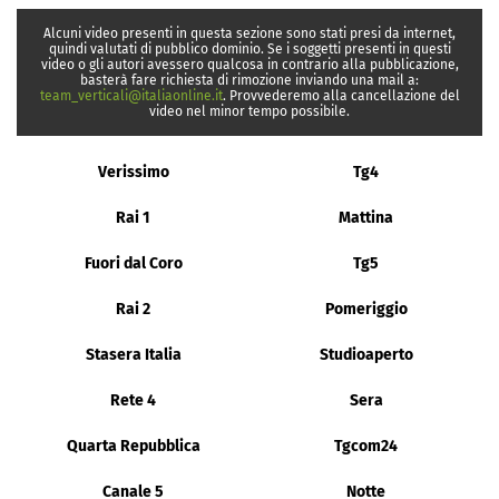
Alcuni video presenti in questa sezione sono stati presi da internet,
quindi valutati di pubblico dominio. Se i soggetti presenti in questi
video o gli autori avessero qualcosa in contrario alla pubblicazione,
basterà fare richiesta di rimozione inviando una mail a:
team_verticali@italiaonline.it
. Provvederemo alla cancellazione del
video nel minor tempo possibile.
Verissimo
Tg4
Rai 1
Mattina
Fuori dal Coro
Tg5
Rai 2
Pomeriggio
Stasera Italia
Studioaperto
Rete 4
Sera
Quarta Repubblica
Tgcom24
Canale 5
Notte