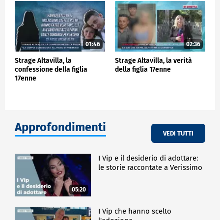
01:46
02:36
Strage Altavilla, la
Strage Altavilla, la verità
confessione della figlia
della figlia 17enne
17enne
Approfondimenti
VEDI TUTTI
I Vip e il desiderio di adottare:
le storie raccontate a Verissimo
05:20
I Vip che hanno scelto