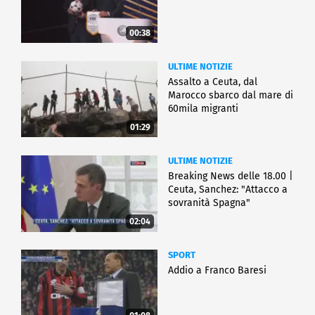
00:38
ULTIME NOTIZIE
Assalto a Ceuta, dal
Marocco sbarco dal mare di
60mila migranti
01:29
ULTIME NOTIZIE
Breaking News delle 18.00 |
Ceuta, Sanchez: "Attacco a
sovranità Spagna"
02:04
SPORT
Addio a Franco Baresi