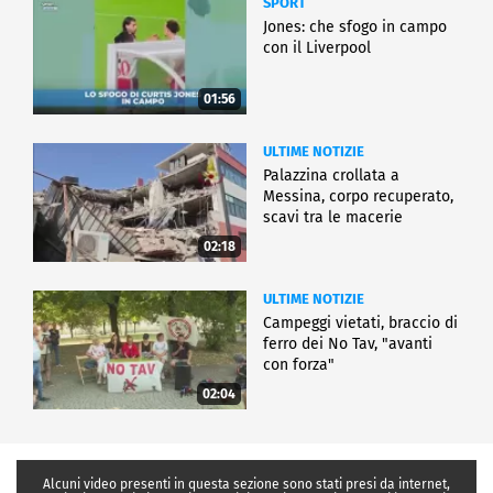
SPORT
Jones: che sfogo in campo
con il Liverpool
01:56
ULTIME NOTIZIE
Palazzina crollata a
Messina, corpo recuperato,
scavi tra le macerie
02:18
ULTIME NOTIZIE
Campeggi vietati, braccio di
ferro dei No Tav, "avanti
con forza"
02:04
Alcuni video presenti in questa sezione sono stati presi da internet,