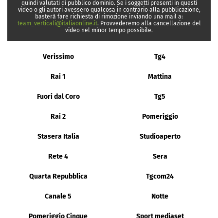
quindi valutati di pubblico dominio. Se i soggetti presenti in questi
video o gli autori avessero qualcosa in contrario alla pubblicazione,
basterà fare richiesta di rimozione inviando una mail a:
team_verticali@italiaonline.it
. Provvederemo alla cancellazione del
video nel minor tempo possibile.
Verissimo
Tg4
Rai 1
Mattina
Fuori dal Coro
Tg5
Rai 2
Pomeriggio
Stasera Italia
Studioaperto
Rete 4
Sera
Quarta Repubblica
Tgcom24
Canale 5
Notte
Pomeriggio Cinque
Sport mediaset