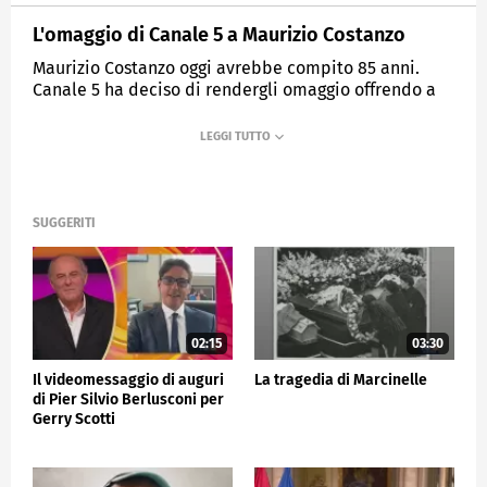
L'omaggio di Canale 5 a Maurizio Costanzo
Maurizio Costanzo oggi avrebbe compito 85 anni.
Canale 5 ha deciso di rendergli omaggio offrendo a
tutti i suoi telespettatori la possibilità di rivedere in
prima serata una puntata-evento trasmessa nel 2001,
in occasione del ventennale del Maurizio Costanzo
Show.
SUGGERITI
MEDIASET
TG5
02:15
03:30
Il videomessaggio di auguri
La tragedia di Marcinelle
di Pier Silvio Berlusconi per
Gerry Scotti