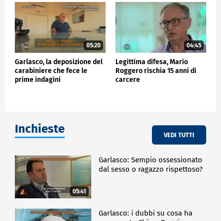
05:20
04:45
Garlasco, la deposizione del
Legittima difesa, Mario
carabiniere che fece le
Roggero rischia 15 anni di
prime indagini
carcere
Inchieste
VEDI TUTTI
Garlasco: Sempio ossessionato
dal sesso o ragazzo rispettoso?
05:41
Garlasco: i dubbi su cosa ha