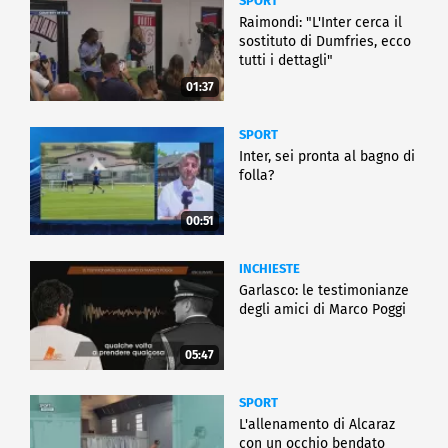
SPORT
Raimondi: "L'Inter cerca il
sostituto di Dumfries, ecco
tutti i dettagli"
01:37
SPORT
Inter, sei pronta al bagno di
folla?
00:51
INCHIESTE
Garlasco: le testimonianze
degli amici di Marco Poggi
05:47
SPORT
L'allenamento di Alcaraz
con un occhio bendato