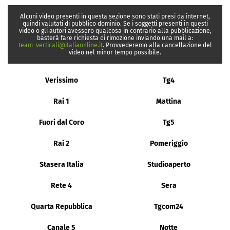
Alcuni video presenti in questa sezione sono stati presi da internet,
quindi valutati di pubblico dominio. Se i soggetti presenti in questi
video o gli autori avessero qualcosa in contrario alla pubblicazione,
basterà fare richiesta di rimozione inviando una mail a:
team_verticali@italiaonline.it
. Provvederemo alla cancellazione del
video nel minor tempo possibile.
Verissimo
Tg4
Rai 1
Mattina
Fuori dal Coro
Tg5
Rai 2
Pomeriggio
Stasera Italia
Studioaperto
Rete 4
Sera
Quarta Repubblica
Tgcom24
Canale 5
Notte