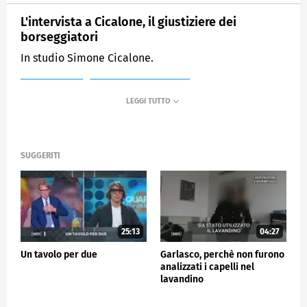
L'intervista a Cicalone, il giustiziere dei
borseggiatori
In studio Simone Cicalone.
MEDIASET
QUARTA REPUBBLICA
SUGGERITI
25:13
04:27
Un tavolo per due
Garlasco, perchè non furono
analizzati i capelli nel
lavandino