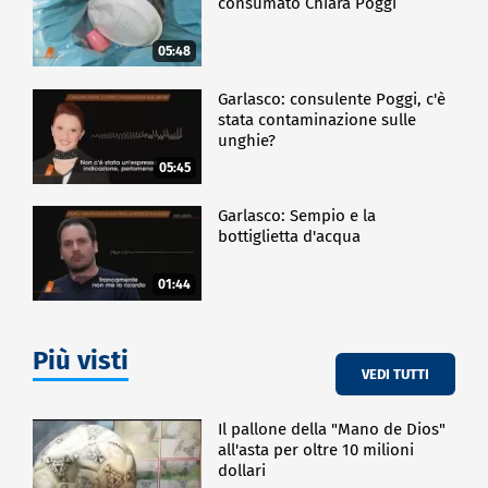
consumato Chiara Poggi
05:48
Garlasco: consulente Poggi, c'è
stata contaminazione sulle
unghie?
05:45
Garlasco: Sempio e la
bottiglietta d'acqua
01:44
Più visti
VEDI TUTTI
Il pallone della "Mano de Dios"
all'asta per oltre 10 milioni
dollari