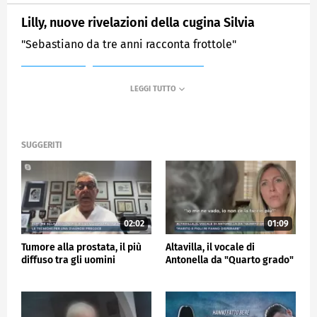
Lilly, nuove rivelazioni della cugina Silvia
"Sebastiano da tre anni racconta frottole"
MEDIASET
MATTINO CINQUE NEWS
SUGGERITI
02:02
01:09
Tumore alla prostata, il più
Altavilla, il vocale di
diffuso tra gli uomini
Antonella da "Quarto grado"