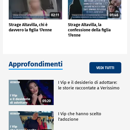
02:11
01:46
Strage Altavilla, chi è
Strage Altavilla, la
davvero la figlia 17enne
confessione della figlia
17enne
Approfondimenti
VEDI TUTTI
I Vip e il desiderio di adottare:
le storie raccontate a Verissimo
05:20
I Vip che hanno scelto
l'adozione