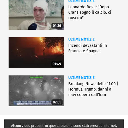
ULTIME NOTIZIE
Leonardo Bove: "Dopo
Crans sogno il calcio, ci
riuscirò"
01:36
ULTIME NOTIZIE
Incendi devastanti in
Francia e Spagna
01:49
ULTIME NOTIZIE
Breaking News delle 11.00 |
Hormuz, Trump: danni a
navi coperti dall'Iran
02:05
Alcuni video presenti in questa sezione sono stati presi da internet,