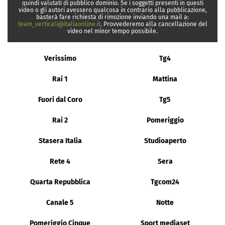
quindi valutati di pubblico dominio. Se i soggetti presenti in questi
video o gli autori avessero qualcosa in contrario alla pubblicazione,
basterà fare richiesta di rimozione inviando una mail a:
team_verticali@italiaonline.it
. Provvederemo alla cancellazione del
video nel minor tempo possibile.
Verissimo
Tg4
Rai 1
Mattina
Fuori dal Coro
Tg5
Rai 2
Pomeriggio
Stasera Italia
Studioaperto
Rete 4
Sera
Quarta Repubblica
Tgcom24
Canale 5
Notte
Pomeriggio Cinque
Sport mediaset