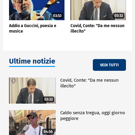
03:53
03:32
Addio a Guccini, poesia e
Covid, Conte: "Da me nessun
musica
illecito"
Ultime notizie
VEDI TUTTI
Covid, Conte: "Da me nessun
illecito"
03:32
Caldo senza tregua, oggi giorno
peggiore
04:56