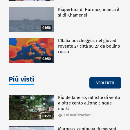
Riapertura di Hormuz, manca il
sì di Khamenei
01:56
L'Italia boccheggia, nel giovedì
rovente 27 città su 27 da bollino
rosso
03:50
Più visti
VEDI TUTTI
Rio de Janeiro, raffiche di vento
a oltre cento all'ora: cinque
morti
2 visualizzazioni
01:29
Marocco, centinaia di migranti