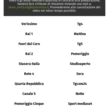
video o gli autori avessero qualcosa in contrario alla pubblicazione,
basterà fare richiesta di rimozione inviando una mail a:
team_verticali@italiaonline.it
. Provvederemo alla cancellazione del
video nel minor tempo possibile.
Verissimo
Tg4
Rai 1
Mattina
Fuori dal Coro
Tg5
Rai 2
Pomeriggio
Stasera Italia
Studioaperto
Rete 4
Sera
Quarta Repubblica
Tgcom24
Canale 5
Notte
Pomeriggio Cinque
Sport mediaset