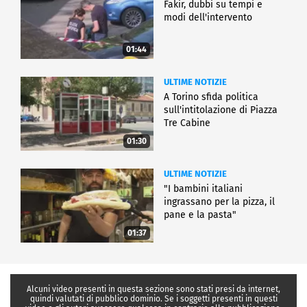
Fakir, dubbi su tempi e
modi dell'intervento
01:44
ULTIME NOTIZIE
A Torino sfida politica
sull'intitolazione di Piazza
Tre Cabine
01:30
ULTIME NOTIZIE
"I bambini italiani
ingrassano per la pizza, il
pane e la pasta"
01:37
Alcuni video presenti in questa sezione sono stati presi da internet,
quindi valutati di pubblico dominio. Se i soggetti presenti in questi