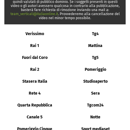
quindi valutati di pubblico dominio. Se i soggetti presenti in questi
video o gli autori avessero qualcosa in contrario alla pubblicazione,
basterà fare richiesta di rimozione inviando una mail a:
team_verticali@italiaonline.it
. Provvederemo alla cancellazione del
video nel minor tempo possibile.
Verissimo
Tg4
Rai 1
Mattina
Fuori dal Coro
Tg5
Rai 2
Pomeriggio
Stasera Italia
Studioaperto
Rete 4
Sera
Quarta Repubblica
Tgcom24
Canale 5
Notte
Pomeriggio Cinque
Sport mediaset