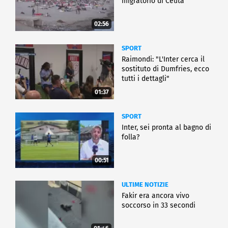
migratorio di Ceuta
02:56
SPORT
Raimondi: "L'Inter cerca il
sostituto di Dumfries, ecco
tutti i dettagli"
01:37
SPORT
Inter, sei pronta al bagno di
folla?
00:51
ULTIME NOTIZIE
Fakir era ancora vivo
soccorso in 33 secondi