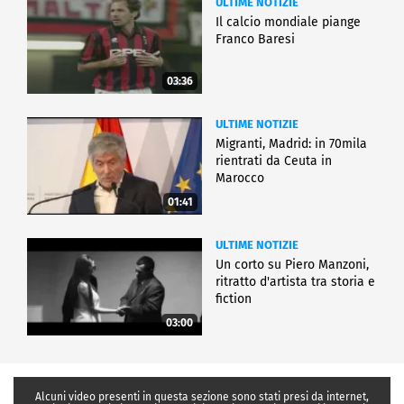
ULTIME NOTIZIE
Il calcio mondiale piange
Franco Baresi
03:36
ULTIME NOTIZIE
Migranti, Madrid: in 70mila
rientrati da Ceuta in
Marocco
01:41
ULTIME NOTIZIE
Un corto su Piero Manzoni,
ritratto d'artista tra storia e
fiction
03:00
Alcuni video presenti in questa sezione sono stati presi da internet,