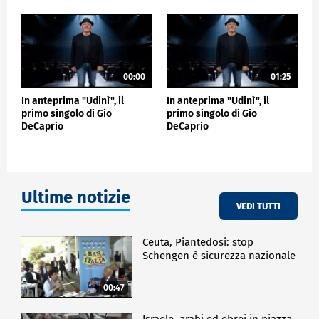
SPETTACOLO
00:00
01:25
In anteprima "Udinì", il
In anteprima "Udinì", il
primo singolo di Gio
primo singolo di Gio
DeCaprio
DeCaprio
Ultime notizie
VEDI TUTTI
Ceuta, Piantedosi: stop
Schengen è sicurezza nazionale
00:47
Israele, arabi ed ebrei in piazza