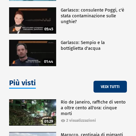
Garlasco: consulente Poggi, c'è
stata contaminazione sulle
unghie?
05:45
Garlasco: Sempio e la
bottiglietta d'acqua
01:44
Più visti
VEDI TUTTI
Rio de Janeiro, raffiche di vento
a oltre cento all'ora: cinque
morti
2 visualizzazioni
01:29
Marocco, centinaia di migranti