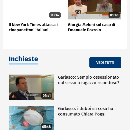
03:14
01:18
Il New York Times attacca i
Giorgia Meloni sul caso di
cinepanettoni italiani
Emanuele Pozzolo
Inchieste
VEDI TUTTI
Garlasco: Sempio ossessionato
dal sesso o ragazzo rispettoso?
05:41
Garlasco: i dubbi su cosa ha
consumato Chiara Poggi
05:48