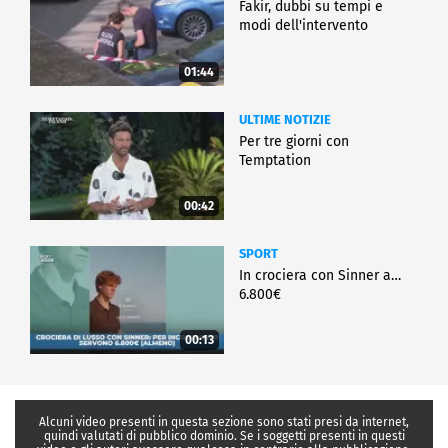
Fakir, dubbi su tempi e
modi dell'intervento
01:44
ULTIME NOTIZIE
Per tre giorni con
Temptation
00:42
SPORT
In crociera con Sinner a…
6.800€
00:13
Alcuni video presenti in questa sezione sono stati presi da internet,
quindi valutati di pubblico dominio. Se i soggetti presenti in questi