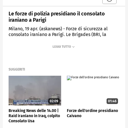
Le forze di polizia presidiano il consolato
iraniano a Parigi
Milano, 19 apr. (askanews) - Forze di sicurezza al
consolato iraniano a Parigi. Le Brigades (BRI, la
brigata di ricerca e intervento francese) sono state
mobilitate dal prefetto di polizia della capitale
francese dopo che un uomo era stato visto entrare
nell'edificio con il sospetto che avesse indosso una
cintura esplosiva. L'uomo è stato arrestato grazie
all'intervento delle forze speciali della polizia
SUGGERITI
presso il consolato iraniano, situato in rue Fresnel a
Parigi, nel 16esimo arrondissement.
ESTERI
02:09
01:46
Breaking News delle 14.00 |
Forze dell'ordine presidiano
Raid iraniano in Iraq, colpito
Caivano
Consolato Usa