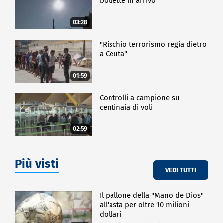
bollette in arrivo
03:28
"Rischio terrorismo regia dietro
a Ceuta"
01:59
Controlli a campione su
centinaia di voli
02:59
Più visti
VEDI TUTTI
Il pallone della "Mano de Dios"
all'asta per oltre 10 milioni
dollari