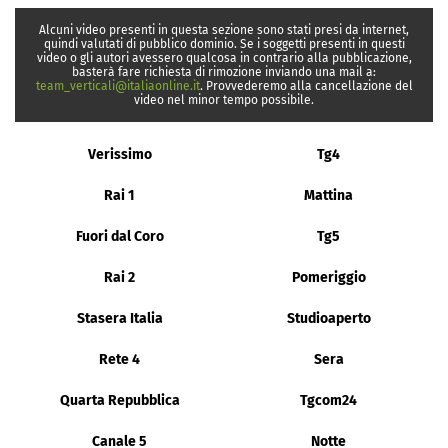
Alcuni video presenti in questa sezione sono stati presi da internet,
quindi valutati di pubblico dominio. Se i soggetti presenti in questi
video o gli autori avessero qualcosa in contrario alla pubblicazione,
basterà fare richiesta di rimozione inviando una mail a:
team_verticali@italiaonline.it
. Provvederemo alla cancellazione del
video nel minor tempo possibile.
Verissimo
Tg4
Rai 1
Mattina
Fuori dal Coro
Tg5
Rai 2
Pomeriggio
Stasera Italia
Studioaperto
Rete 4
Sera
Quarta Repubblica
Tgcom24
Canale 5
Notte