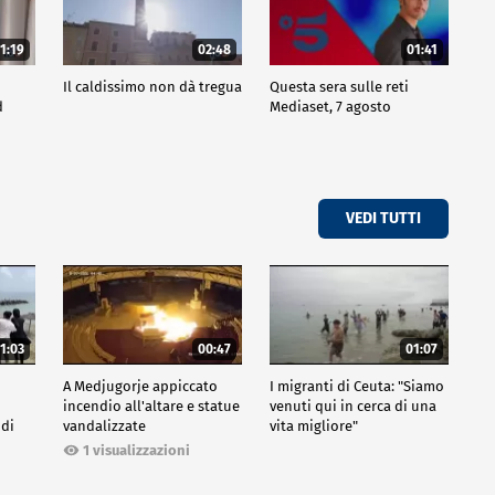
1:19
02:48
01:41
Il caldissimo non dà tregua
Questa sera sulle reti
d
Mediaset, 7 agosto
VEDI TUTTI
1:03
00:47
01:07
A Medjugorje appiccato
I migranti di Ceuta: "Siamo
incendio all'altare e statue
venuti qui in cerca di una
 di
vandalizzate
vita migliore"
1 visualizzazioni