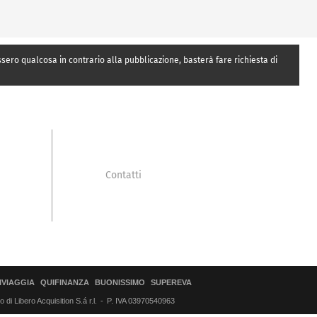
essero qualcosa in contrario alla pubblicazione, basterà fare richiesta di
Contatti
IVIAGGIA
QUIFINANZA
BUONISSIMO
SUPEREVA
di Libero Acquisition S.á r.l.
P. IVA 03970540963