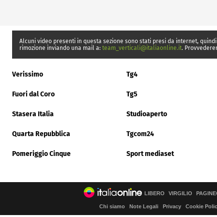
Alcuni video presenti in questa sezione sono stati presi da internet, quindi
rimozione inviando una mail a:
team_verticali@italiaonline.it
. Provvedere
Verissimo
Tg4
Fuori dal Coro
Tg5
Stasera Italia
Studioaperto
Quarta Repubblica
Tgcom24
Pomeriggio Cinque
Sport mediaset
LIBERO
VIRGILIO
PAGINE
Chi siamo
Note Legali
Privacy
Cookie Poli