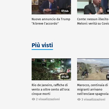
01:44
0
Nuovo annuncio da Trump
Conte: nessun illecito
"A breve l'accordo"
Meloni: verità su Covi
Più visti
01:29
0
Rio de Janeiro, raffiche di
Marocco, centinaia di
vento a oltre cento all'ora:
migranti arrivano
cinque morti
nell'enclave spagnola
Ceuta
2 visualizzazioni
3 visualizzazioni