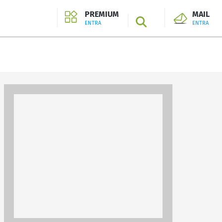
PREMIUM
MAIL
SEARCH
ENTRA
ENTRA
ENTRA