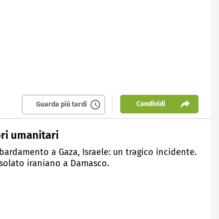
Condividi
Guarda più tardi
ri umanitari
bardamento a Gaza, Israele: un tragico incidente.
nsolato iraniano a Damasco.