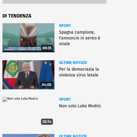
DI TENDENZA
SPORT
Spagna campione,
l'annuncio in aereo è
virale
00:35
ULTIME NOTIZIE
Per la democrazia la
violenza virus letale
04:00
SPORT
Non solo Luka Modric
02:14
ULTIME NOTIZIE