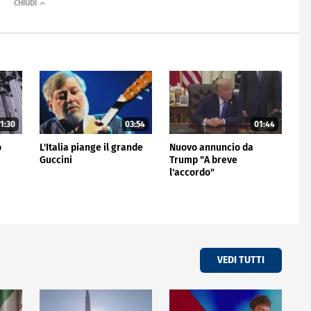
1:30
03:54
01:44
o
L'Italia piange il grande
Nuovo annuncio da
Guccini
Trump "A breve
l'accordo"
VEDI TUTTI