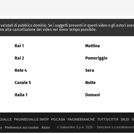
 valutati di pubblico dominio. Se i soggetti presenti in questi video o gli autori av
mo alla cancellazione del video nel minor tempo possibile.
Rai 1
Mattina
Rai 2
Pomeriggio
Rete 4
Sera
Canale 5
Notte
Italia 1
Domani
GIALLE
PAGINEGIALLE SHOP
PGCASA
PAGINEBIANCHE
TUTTOCITTÀ
DILEI
S
© Italiaonline S.p.A. 2026
Direzione e coordinamento 
cy
Preferenze sui cookie
Aiuto