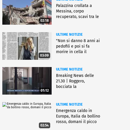
Palazzina crollata a
Messina, corpo
recuperato, scavi tra le
02:18
macerie
ULTIME NOTIZIE
"Non si danno 8 anni ai
pedofili e poi si fa
morire in cella il
03:09
gioielliere"
ULTIME NOTIZIE
Breaking News delle
21.30 | Roggero,
bocciata la
01:12
sospensione della pena
ULTIME NOTIZIE
Emergenza caldo in
Europa, Italia da bollino
rosso, domani il picco
02:54