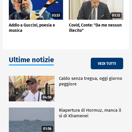
03:53
03:32
Addio a Guccini, poesia e
Covid, Conte: "Da me nessun
musica
illecito"
Ultime notizie
VEDI TUTTI
Caldo senza tregua, oggi giorno
peggiore
04:56
Riapertura di Hormuz, manca il
sì di Khamenei
01:56