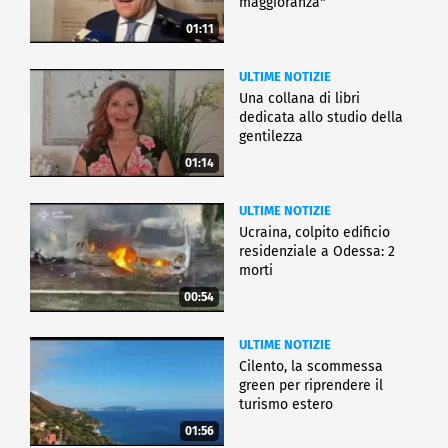
maggioranza"
01:11
ULTIME NOTIZIE
Una collana di libri
dedicata allo studio della
gentilezza
01:14
ULTIME NOTIZIE
Ucraina, colpito edificio
residenziale a Odessa: 2
morti
00:54
ULTIME NOTIZIE
Cilento, la scommessa
green per riprendere il
turismo estero
01:56