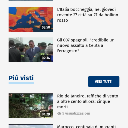
L'Italia boccheggia, nel giovedì
rovente 27 città su 27 da bollino
rosso
03:50
Gli 007 spagnoli, "credibile un
nuovo assalto a Ceuta a
Ferragosto"
02:34
Più visti
VEDI TUTTI
Rio de Janeiro, raffiche di vento
a oltre cento all'ora: cinque
morti
5 visualizzazioni
01:29
Marocco, centinaia di migranti