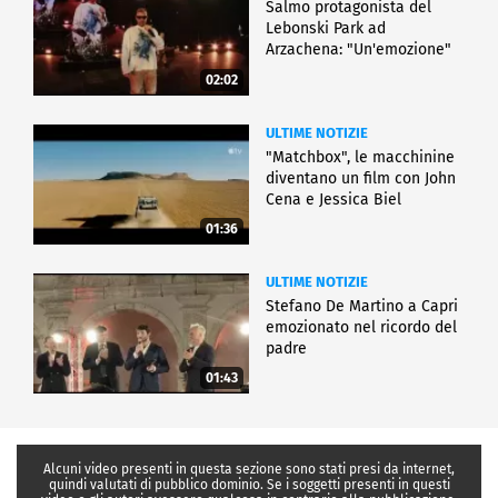
Salmo protagonista del
Lebonski Park ad
Arzachena: "Un'emozione"
02:02
ULTIME NOTIZIE
"Matchbox", le macchinine
diventano un film con John
Cena e Jessica Biel
01:36
ULTIME NOTIZIE
Stefano De Martino a Capri
emozionato nel ricordo del
padre
01:43
Alcuni video presenti in questa sezione sono stati presi da internet,
quindi valutati di pubblico dominio. Se i soggetti presenti in questi