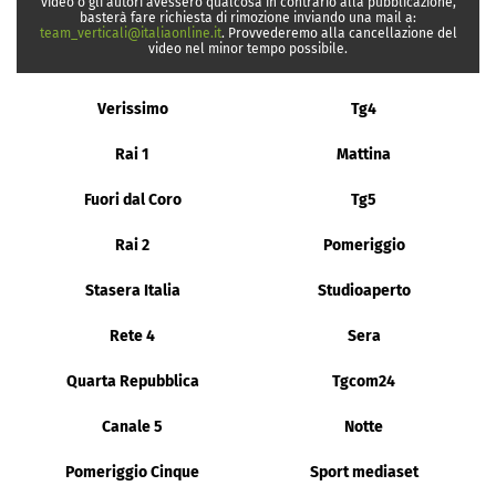
video o gli autori avessero qualcosa in contrario alla pubblicazione,
basterà fare richiesta di rimozione inviando una mail a:
team_verticali@italiaonline.it
. Provvederemo alla cancellazione del
video nel minor tempo possibile.
Verissimo
Tg4
Rai 1
Mattina
Fuori dal Coro
Tg5
Rai 2
Pomeriggio
Stasera Italia
Studioaperto
Rete 4
Sera
Quarta Repubblica
Tgcom24
Canale 5
Notte
Pomeriggio Cinque
Sport mediaset