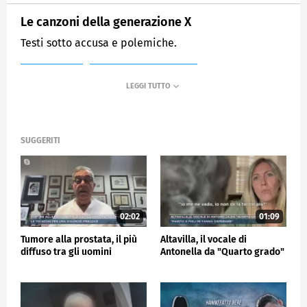
Le canzoni della generazione X
Testi sotto accusa e polemiche.
MEDIASET
MATTINO CINQUE NEWS
SUGGERITI
02:02
01:09
Tumore alla prostata, il più
Altavilla, il vocale di
diffuso tra gli uomini
Antonella da "Quarto grado"