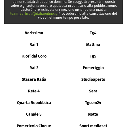
quindi valutati di pubblico dominio. Se i soggetti presenti in questi
video o gli autori avessero qualcosa in contrario alla pubblicazione,
basterà fare richiesta di rimozione inviando una mail a:
team_verticali@italiaonline.it
. Provvederemo alla cancellazione del
video nel minor tempo possibile.
Verissimo
Tg4
Rai 1
Mattina
Fuori dal Coro
Tg5
Rai 2
Pomeriggio
Stasera Italia
Studioaperto
Rete 4
Sera
Quarta Repubblica
Tgcom24
Canale 5
Notte
Pomeriggio Cinque
Sport mediaset