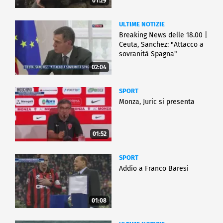
01:29
ULTIME NOTIZIE
Breaking News delle 18.00 |
Ceuta, Sanchez: "Attacco a
sovranità Spagna"
02:04
SPORT
Monza, Juric si presenta
01:52
SPORT
Addio a Franco Baresi
01:08