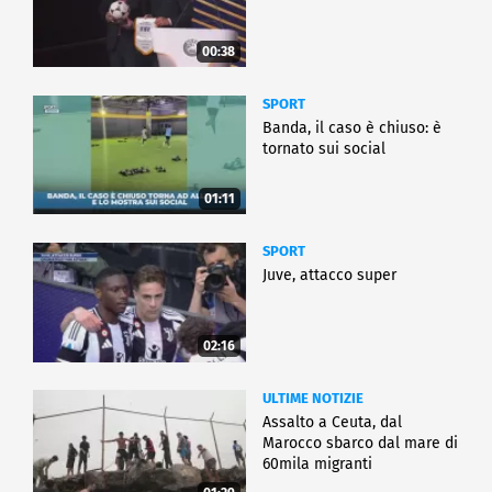
00:38
SPORT
Banda, il caso è chiuso: è
tornato sui social
01:11
SPORT
Juve, attacco super
02:16
ULTIME NOTIZIE
Assalto a Ceuta, dal
Marocco sbarco dal mare di
60mila migranti