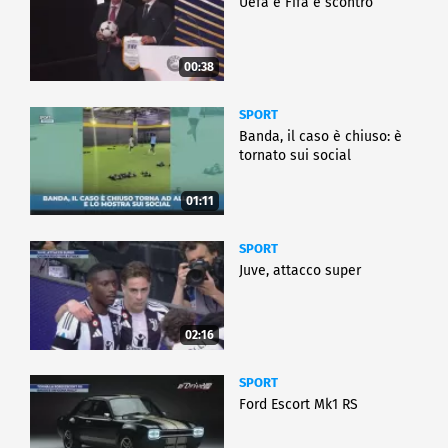
Uefa e Fifa è scontro
00:38
SPORT
Banda, il caso è chiuso: è
tornato sui social
01:11
SPORT
Juve, attacco super
02:16
SPORT
Ford Escort Mk1 RS