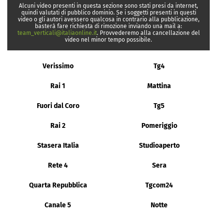
Alcuni video presenti in questa sezione sono stati presi da internet,
quindi valutati di pubblico dominio. Se i soggetti presenti in questi
video o gli autori avessero qualcosa in contrario alla pubblicazione,
basterà fare richiesta di rimozione inviando una mail a:
team_verticali@italiaonline.it
. Provvederemo alla cancellazione del
video nel minor tempo possibile.
Verissimo
Tg4
Rai 1
Mattina
Fuori dal Coro
Tg5
Rai 2
Pomeriggio
Stasera Italia
Studioaperto
Rete 4
Sera
Quarta Repubblica
Tgcom24
Canale 5
Notte