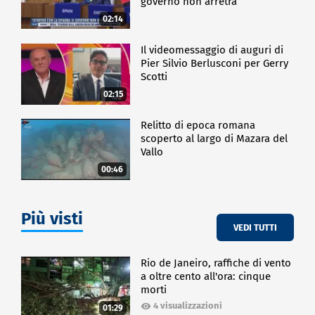
governo non arretra
aver scoperto uno dei principali arsenali di armi di
02:14
Hamas nella Striscia di Gaza, "nei pressi di una
clinica e di una scuola" e chiede a sua volta alla
Croce Rossa di agire con urgenza. "Questo è un
Il videomessaggio di auguri di
Pier Silvio Berlusconi per Gerry
appello urgente all'azione, la comunità
Scotti
internazionale deve agire. La Croce Rossa deve avere
accesso agli ostaggi che sono nelle mani di Hamas"
02:15
ha dichiarato Daniel Hagari, portavoce dell'esercito
israeliano.
Relitto di epoca romana
scoperto al largo di Mazara del
Vallo
ESTERI
00:46
Più visti
VEDI TUTTI
Rio de Janeiro, raffiche di vento
a oltre cento all'ora: cinque
morti
4 visualizzazioni
01:29