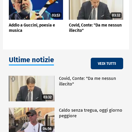
03:53
03:32
Addio a Guccini, poesia e
Covid, Conte: "Da me nessun
musica
illecito"
Ultime notizie
VEDI TUTTI
Covid, Conte: "Da me nessun
illecito"
03:32
Caldo senza tregua, oggi giorno
peggiore
04:56