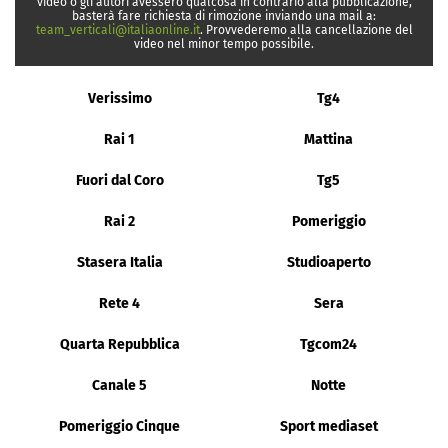
video o gli autori avessero qualcosa in contrario alla pubblicazione,
basterà fare richiesta di rimozione inviando una mail a:
team_verticali@italiaonline.it
. Provvederemo alla cancellazione del
video nel minor tempo possibile.
Verissimo
Tg4
Rai 1
Mattina
Fuori dal Coro
Tg5
Rai 2
Pomeriggio
Stasera Italia
Studioaperto
Rete 4
Sera
Quarta Repubblica
Tgcom24
Canale 5
Notte
Pomeriggio Cinque
Sport mediaset