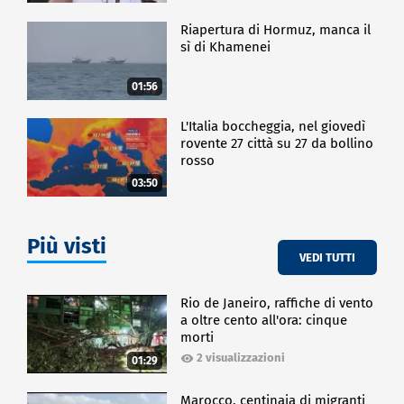
Riapertura di Hormuz, manca il
sì di Khamenei
01:56
L'Italia boccheggia, nel giovedì
rovente 27 città su 27 da bollino
rosso
03:50
Più visti
VEDI TUTTI
Rio de Janeiro, raffiche di vento
a oltre cento all'ora: cinque
morti
2 visualizzazioni
01:29
Marocco, centinaia di migranti