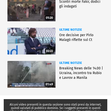
Scontri morte Fakir, dodici
gli indagati
01:20
ULTIME NOTIZIE
Ore decisive per Pirlo
Malagò riflette sul Ct
02:22
ULTIME NOTIZIE
Breaking News delle 14.00 |
Ucraina, incontro tra Rubio
e Lavrov a Manila
01:49
Alcuni video presenti in questa sezione sono stati presi da internet,
quindi valutati di pubblico dominio. Se i soggetti presenti in questi