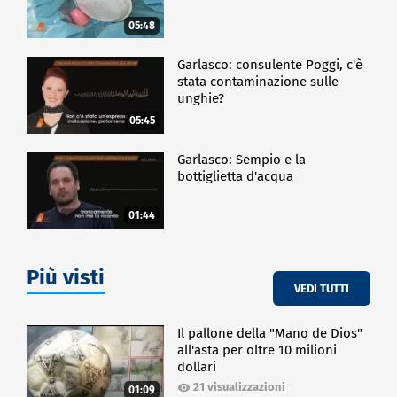
05:48
Garlasco: consulente Poggi, c'è
stata contaminazione sulle
unghie?
05:45
Garlasco: Sempio e la
bottiglietta d'acqua
01:44
Più visti
VEDI TUTTI
Il pallone della "Mano de Dios"
all'asta per oltre 10 milioni
dollari
21 visualizzazioni
01:09