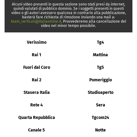
Alcuni video presenti in questa sezione sono stati presi da internet,
quindi valutati di pubblico dominio. Se i soggetti presenti in questi
video o gli autori avessero qualcosa in contrario alla pubblicazione,
basterà fare richiesta di rimozione inviando una mail a:
team_verticali@italiaonline.it
. Provvederemo alla cancellazione del
video nel minor tempo possibile.
Verissimo
Tg4
Rai 1
Mattina
Fuori dal Coro
Tg5
Rai 2
Pomeriggio
Stasera Italia
Studioaperto
Rete 4
Sera
Quarta Repubblica
Tgcom24
Canale 5
Notte