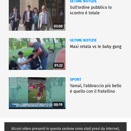
ULTIME NOTIZIE
Sull'ordine pubblico lo
scontro è totale
03:00
ULTIME NOTIZIE
Maxi retata vs le baby gang
01:22
SPORT
Yamal, l'abbraccio più bello
è quello con il fratellino
00:19
Alcuni video presenti in questa sezione sono stati presi da internet,