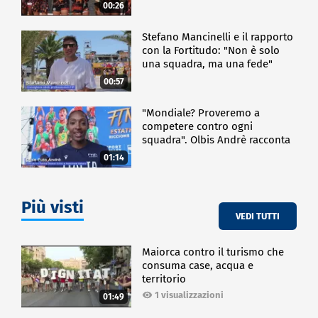
00:26
Stefano Mancinelli e il rapporto
con la Fortitudo: "Non è solo
una squadra, ma una fede"
00:57
"Mondiale? Proveremo a
competere contro ogni
squadra". Olbis Andrè racconta
il percorso di avvicinamento ai
01:14
prossimi mondiali in Germania.
Più visti
VEDI TUTTI
Maiorca contro il turismo che
consuma case, acqua e
territorio
1 visualizzazioni
01:49