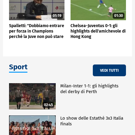
01:19
01:30
Spalletti: "Dobbiamo entrare
Chelsea-Juventus 0-1: gli
per forza in Champions
highlights dell'amichevole di
perché la Juve non può stare
Hong Kong
fuori"
Sport
VEDI TUTTI
Milan-Inter 1-1: gli highlights
del derby di Perth
02:45
Lo show delle Estathé 3x3 Italia
Finals