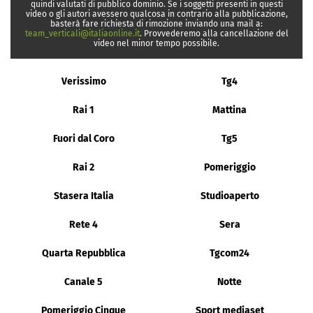
quindi valutati di pubblico dominio. Se i soggetti presenti in questi
video o gli autori avessero qualcosa in contrario alla pubblicazione,
basterà fare richiesta di rimozione inviando una mail a:
team_verticali@italiaonline.it
. Provvederemo alla cancellazione del
video nel minor tempo possibile.
Verissimo
Tg4
Rai 1
Mattina
Fuori dal Coro
Tg5
Rai 2
Pomeriggio
Stasera Italia
Studioaperto
Rete 4
Sera
Quarta Repubblica
Tgcom24
Canale 5
Notte
Pomeriggio Cinque
Sport mediaset