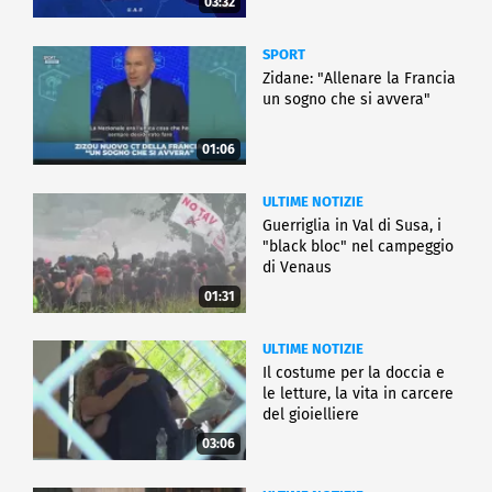
03:32
SPORT
Zidane: "Allenare la Francia
un sogno che si avvera"
01:06
ULTIME NOTIZIE
Guerriglia in Val di Susa, i
"black bloc" nel campeggio
di Venaus
01:31
ULTIME NOTIZIE
Il costume per la doccia e
le letture, la vita in carcere
del gioielliere
03:06