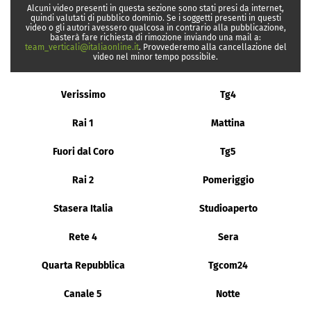
Alcuni video presenti in questa sezione sono stati presi da internet,
quindi valutati di pubblico dominio. Se i soggetti presenti in questi
video o gli autori avessero qualcosa in contrario alla pubblicazione,
basterà fare richiesta di rimozione inviando una mail a:
team_verticali@italiaonline.it
. Provvederemo alla cancellazione del
video nel minor tempo possibile.
Verissimo
Tg4
Rai 1
Mattina
Fuori dal Coro
Tg5
Rai 2
Pomeriggio
Stasera Italia
Studioaperto
Rete 4
Sera
Quarta Repubblica
Tgcom24
Canale 5
Notte