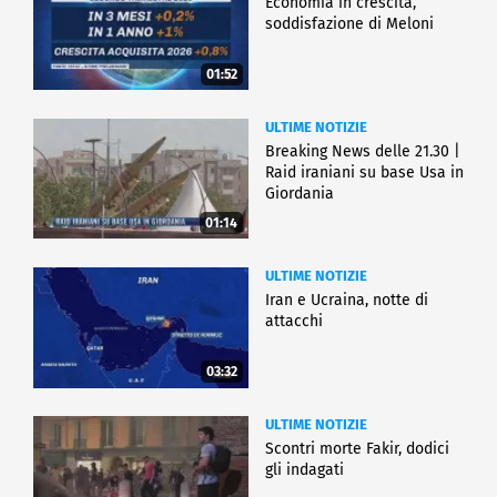
Economia in crescita,
soddisfazione di Meloni
01:52
ULTIME NOTIZIE
Breaking News delle 21.30 |
Raid iraniani su base Usa in
Giordania
01:14
ULTIME NOTIZIE
Iran e Ucraina, notte di
attacchi
03:32
ULTIME NOTIZIE
Scontri morte Fakir, dodici
gli indagati