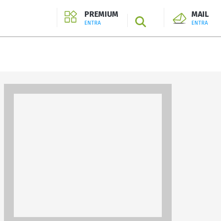
PREMIUM
MAIL
SEARCH
ENTRA
ENTRA
ENTRA