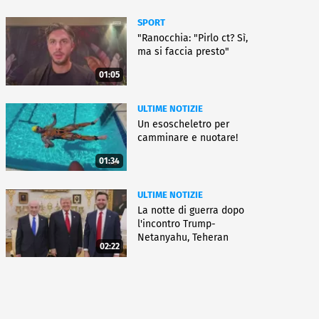
SPORT
"Ranocchia: "Pirlo ct? Sì,
ma si faccia presto"
01:05
ULTIME NOTIZIE
Un esoscheletro per
camminare e nuotare!
01:34
ULTIME NOTIZIE
La notte di guerra dopo
l'incontro Trump-
Netanyahu, Teheran
02:22
all'attacco