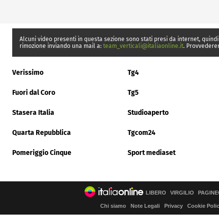
Alcuni video presenti in questa sezione sono stati presi da internet, quindi
rimozione inviando una mail a:
team_verticali@italiaonline.it
. Provvedere
Verissimo
Tg4
Fuori dal Coro
Tg5
Stasera Italia
Studioaperto
Quarta Repubblica
Tgcom24
Pomeriggio Cinque
Sport mediaset
LIBERO
VIRGILIO
PAGINE
Chi siamo
Note Legali
Privacy
Cookie Poli