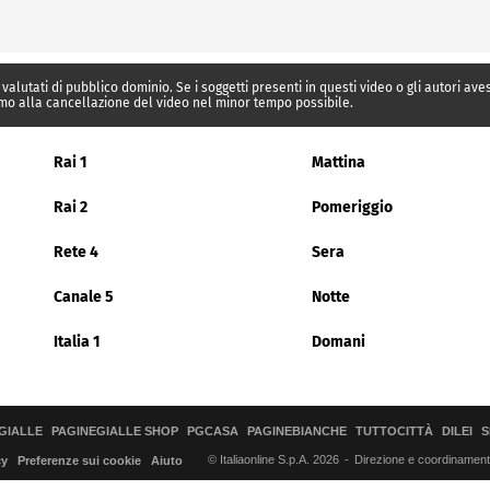
 valutati di pubblico dominio. Se i soggetti presenti in questi video o gli autori av
mo alla cancellazione del video nel minor tempo possibile.
Rai 1
Mattina
Rai 2
Pomeriggio
Rete 4
Sera
Canale 5
Notte
Italia 1
Domani
GIALLE
PAGINEGIALLE SHOP
PGCASA
PAGINEBIANCHE
TUTTOCITTÀ
DILEI
S
© Italiaonline S.p.A. 2026
Direzione e coordinamento 
cy
Preferenze sui cookie
Aiuto