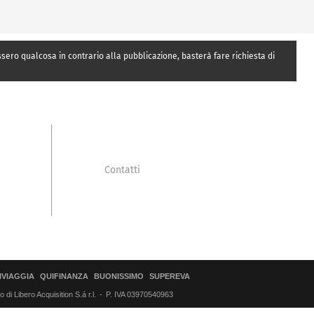
essero qualcosa in contrario alla pubblicazione, basterà fare richiesta di
Contatti
IVIAGGIA
QUIFINANZA
BUONISSIMO
SUPEREVA
di Libero Acquisition S.á r.l.
P. IVA 03970540963