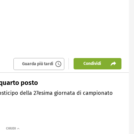
Condividi
Guarda più tardi
l quarto posto
posticipo della 27esima giornata di campionato