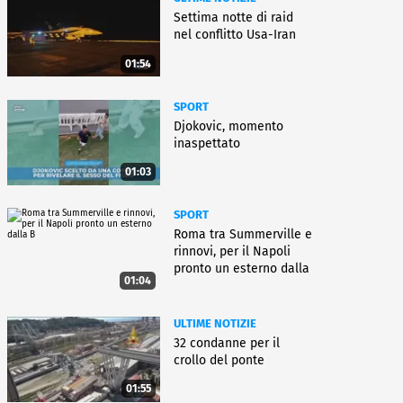
Settima notte di raid
nel conflitto Usa-Iran
01:54
SPORT
Djokovic, momento
inaspettato
01:03
SPORT
Roma tra Summerville e
rinnovi, per il Napoli
pronto un esterno dalla
01:04
B
ULTIME NOTIZIE
32 condanne per il
crollo del ponte
01:55