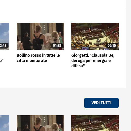
2:43
01:33
02:15
Bollino rosso in tutte le
Giorgetti: "Clausola Ue,
o"
città monitorate
deroga per energia e
difesa"
VEDI TUTTI