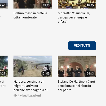
2:43
01:33
02:15
Bollino rosso in tutte le
Giorgetti: "Clausola Ue,
"
città monitorate
deroga per energia e
difesa"
VEDI TUTTI
1:29
01:03
01:43
e di
Marocco, centinaia di
Stefano De Martino a Capri
'ora:
migranti arrivano
emozionato nel ricordo
nell'enclave spagnola di
del padre
Ceuta
4 visualizzazioni