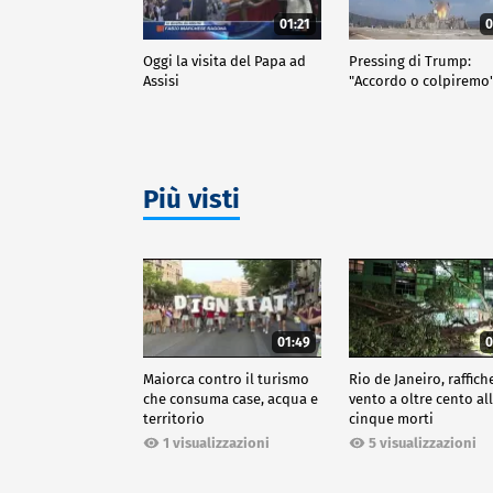
01:21
0
Oggi la visita del Papa ad
Pressing di Trump:
Assisi
"Accordo o colpiremo
Più visti
01:49
0
Maiorca contro il turismo
Rio de Janeiro, raffich
che consuma case, acqua e
vento a oltre cento all
territorio
cinque morti
1 visualizzazioni
5 visualizzazioni