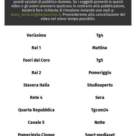
quindi valutati di pubblico dominio. Se i soggetti presenti in questi
video o gli autori avessero qualcosa in contrario alla pubblicazione,
basterà fare richiesta di rimozione inviando una mail a:
team_verticali@italiaonline.it
. Provvederemo alla cancellazione del
video nel minor tempo possibile.
Verissimo
Tg4
Rai 1
Mattina
Fuori dal Coro
Tg5
Rai 2
Pomeriggio
Stasera Italia
Studioaperto
Rete 4
Sera
Quarta Repubblica
Tgcom24
Canale 5
Notte
Pomeriggio Cinque
Sport mediaset