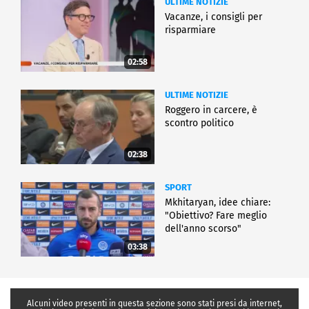
ULTIME NOTIZIE
Vacanze, i consigli per
risparmiare
02:58
ULTIME NOTIZIE
Roggero in carcere, è
scontro politico
02:38
SPORT
Mkhitaryan, idee chiare:
"Obiettivo? Fare meglio
dell'anno scorso"
03:38
Alcuni video presenti in questa sezione sono stati presi da internet,