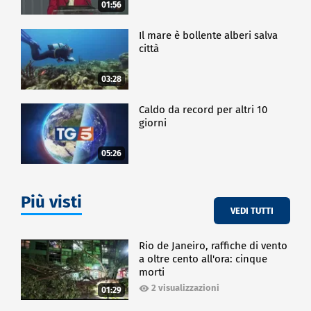
01:56
tecnologici, di servizio e umani, siano integrati
attraverso il digitale: questa è la città del futuro.
Il mare è bollente alberi salva
città
CRONACA
03:28
Caldo da record per altri 10
giorni
05:26
Più visti
VEDI TUTTI
Rio de Janeiro, raffiche di vento
a oltre cento all'ora: cinque
morti
2 visualizzazioni
01:29