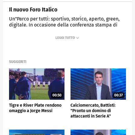
Il nuovo Foro Italico
Un"Parco per tutti: sportivo, storico, aperto, green,
digitale. In occasione della conferenza stampa di
presentazione dell'80esima edizione
degli"Internazionali Bnl d'Italia, Sport e Salute ha
presentato il progetto"Foro Italico 2026. In questo
video viene mostrato come sarà l'area monumentale
del Foro Italico tra tre anni, dopo l'intervento di
riqualificazione e rigenerazione urbana finanziato
SUGGERITI
dal Governo con"80 milioni.
MEDIASET
SPORTMEDIASET
00:50
00:37
Tigre e River Plate rendono
Calciomercato, Battisti:
omaggio a Jorge Messi
"Pronto un domino di
attaccanti in Serie A"