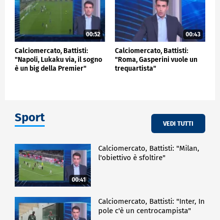
00:52
00:43
Calciomercato, Battisti:
Calciomercato, Battisti:
"Napoli, Lukaku via, il sogno
"Roma, Gasperini vuole un
è un big della Premier"
trequartista"
Sport
VEDI TUTTI
Calciomercato, Battisti: "Milan,
l'obiettivo è sfoltire"
00:41
Calciomercato, Battisti: "Inter, In
pole c'è un centrocampista"