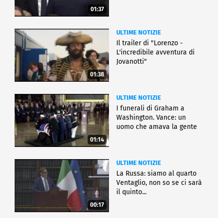
01:37
ULTIME NOTIZIE
Il trailer di "Lorenzo -
L'incredibile avventura di
Jovanotti"
01:38
ULTIME NOTIZIE
I funerali di Graham a
Washington. Vance: un
uomo che amava la gente
01:14
ULTIME NOTIZIE
La Russa: siamo al quarto
Ventaglio, non so se ci sarà
il quinto...
00:17