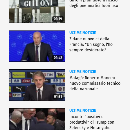
Giffoni promuove il riciclo
degli pneumatici fuori uso
03:19
ULTIME NOTIZIE
Zidane nuovo ct della
Francia: "Un sogno, l'ho
sempre desiderato"
01:42
ULTIME NOTIZIE
Malagò: Roberto Mancini
nuovo commissario tecnico
della nazionale
01:31
ULTIME NOTIZIE
Incontri "positivi e
produttivi" di Trump con
Zelensky e Netanyahu