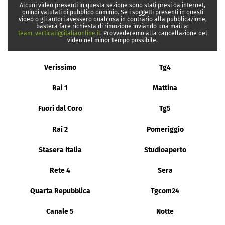
Alcuni video presenti in questa sezione sono stati presi da internet,
quindi valutati di pubblico dominio. Se i soggetti presenti in questi
video o gli autori avessero qualcosa in contrario alla pubblicazione,
basterà fare richiesta di rimozione inviando una mail a:
team_verticali@italiaonline.it
. Provvederemo alla cancellazione del
video nel minor tempo possibile.
Verissimo
Tg4
Rai 1
Mattina
Fuori dal Coro
Tg5
Rai 2
Pomeriggio
Stasera Italia
Studioaperto
Rete 4
Sera
Quarta Repubblica
Tgcom24
Canale 5
Notte