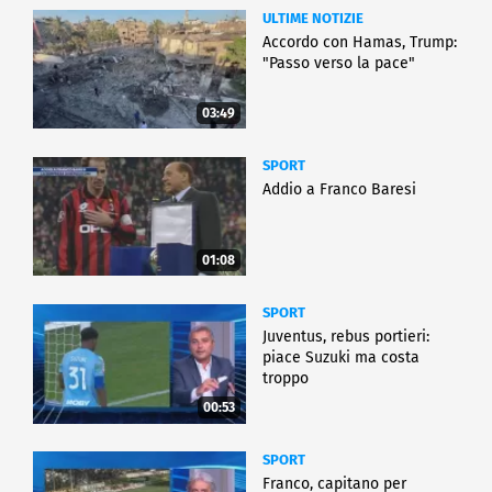
ULTIME NOTIZIE
Accordo con Hamas, Trump:
"Passo verso la pace"
03:49
SPORT
Addio a Franco Baresi
01:08
SPORT
Juventus, rebus portieri:
piace Suzuki ma costa
troppo
00:53
SPORT
Franco, capitano per