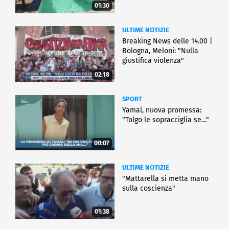
01:30
ULTIME NOTIZIE
Breaking News delle 14.00 |
Bologna, Meloni: "Nulla
giustifica violenza"
02:18
SPORT
Yamal, nuova promessa:
"Tolgo le sopracciglia se…"
00:07
ULTIME NOTIZIE
"Mattarella si metta mano
sulla coscienza"
01:38