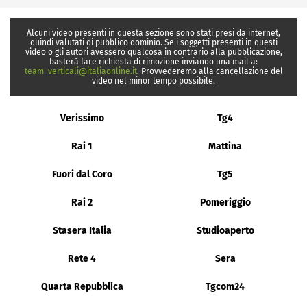
Alcuni video presenti in questa sezione sono stati presi da internet,
quindi valutati di pubblico dominio. Se i soggetti presenti in questi
video o gli autori avessero qualcosa in contrario alla pubblicazione,
basterà fare richiesta di rimozione inviando una mail a:
team_verticali@italiaonline.it
. Provvederemo alla cancellazione del
video nel minor tempo possibile.
Verissimo
Tg4
Rai 1
Mattina
Fuori dal Coro
Tg5
Rai 2
Pomeriggio
Stasera Italia
Studioaperto
Rete 4
Sera
Quarta Repubblica
Tgcom24