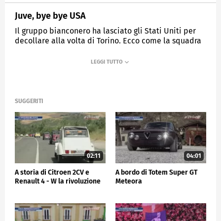
Juve, bye bye USA
Il gruppo bianconero ha lasciato gli Stati Uniti per
decollare alla volta di Torino. Ecco come la squadra
di Tudor ha vissuto il giorno dopo l'eliminazione dal
Mondiale per Club.
MEDIASET
SPORTMEDIASET
SUGGERITI
02:11
04:01
A storia di Citroen 2CV e
A bordo di Totem Super GT
Renault 4 - W la rivoluzione
Meteora