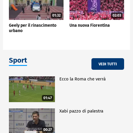
01:32
02:03
Geely per il rinascimento
Una nuova Fiorentina
urbano
Sport
VEDI TUTTI
Ecco la Roma che verrà
01:47
Xabi pazzo di palestra
00:27