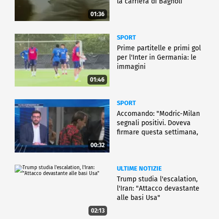
la carriera di Bagnoli
01:36
SPORT
Prime partitelle e primi gol
per l'Inter in Germania: le
immagini
01:46
SPORT
Accomando: "Modric-Milan
segnali positivi. Doveva
firmare questa settimana,
ma..."
00:32
ULTIME NOTIZIE
Trump studia l'escalation,
l'Iran: "Attacco devastante
alle basi Usa"
02:13