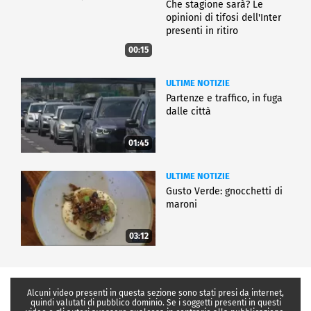
Che stagione sarà? Le
opinioni di tifosi dell'Inter
presenti in ritiro
00:15
ULTIME NOTIZIE
Partenze e traffico, in fuga
dalle città
01:45
ULTIME NOTIZIE
Gusto Verde: gnocchetti di
maroni
03:12
Alcuni video presenti in questa sezione sono stati presi da internet,
quindi valutati di pubblico dominio. Se i soggetti presenti in questi