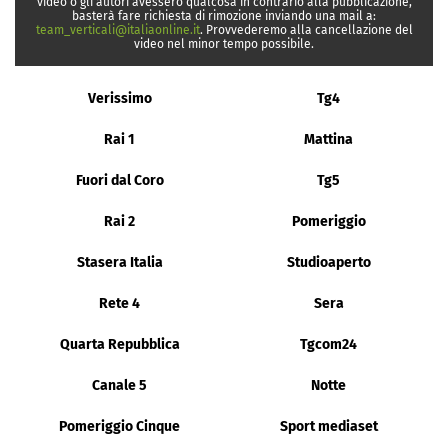
video o gli autori avessero qualcosa in contrario alla pubblicazione,
basterà fare richiesta di rimozione inviando una mail a:
team_verticali@italiaonline.it
. Provvederemo alla cancellazione del
video nel minor tempo possibile.
Verissimo
Tg4
Rai 1
Mattina
Fuori dal Coro
Tg5
Rai 2
Pomeriggio
Stasera Italia
Studioaperto
Rete 4
Sera
Quarta Repubblica
Tgcom24
Canale 5
Notte
Pomeriggio Cinque
Sport mediaset