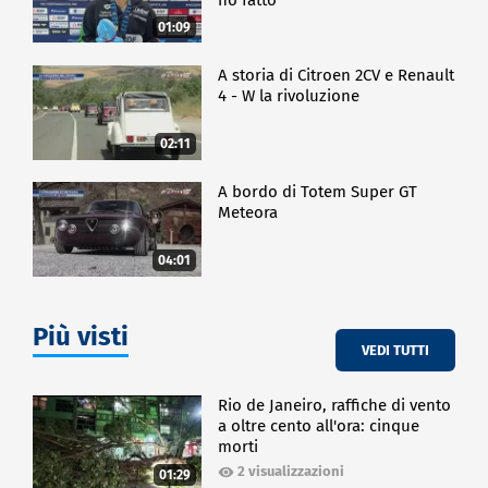
01:09
A storia di Citroen 2CV e Renault
4 - W la rivoluzione
02:11
A bordo di Totem Super GT
Meteora
04:01
Più visti
VEDI TUTTI
Rio de Janeiro, raffiche di vento
a oltre cento all'ora: cinque
morti
2 visualizzazioni
01:29