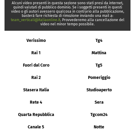
Alcuni video presenti in questa sezione sono stati presi da internet,
quindi valutati di pubblico dominio. Se i soggetti presenti in questi
video o gli autori avessero qualcosa in contrario alla pubblicazione,
basterà fare richiesta di rimozione inviando una mail a:
team_verticali@italiaonline.it
. Provvederemo alla cancellazione del
video nel minor tempo possibile.
Verissimo
Tg4
Rai 1
Mattina
Fuori dal Coro
Tg5
Rai 2
Pomeriggio
Stasera Italia
Studioaperto
Rete 4
Sera
Quarta Repubblica
Tgcom24
Canale 5
Notte