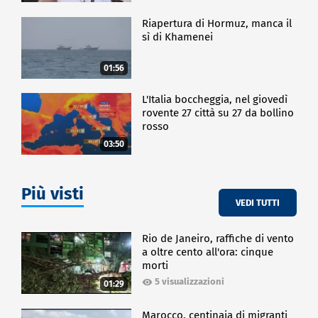
Riapertura di Hormuz, manca il
sì di Khamenei
01:56
L'Italia boccheggia, nel giovedì
rovente 27 città su 27 da bollino
rosso
03:50
Più visti
VEDI TUTTI
Rio de Janeiro, raffiche di vento
a oltre cento all'ora: cinque
morti
5 visualizzazioni
01:29
Marocco, centinaia di migranti