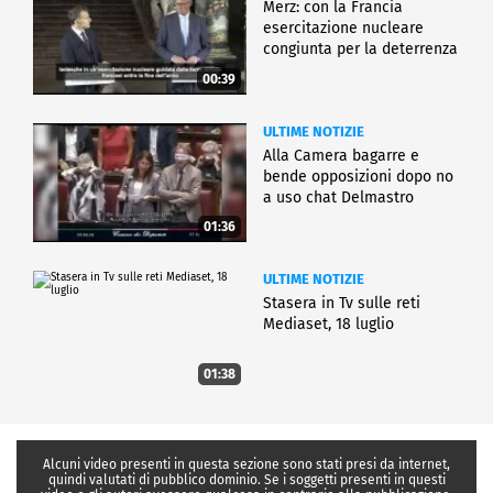
Merz: con la Francia
esercitazione nucleare
congiunta per la deterrenza
00:39
ULTIME NOTIZIE
Alla Camera bagarre e
bende opposizioni dopo no
a uso chat Delmastro
01:36
ULTIME NOTIZIE
Stasera in Tv sulle reti
Mediaset, 18 luglio
01:38
Alcuni video presenti in questa sezione sono stati presi da internet,
quindi valutati di pubblico dominio. Se i soggetti presenti in questi