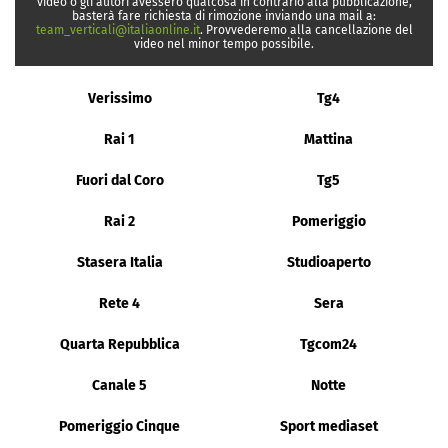
video o gli autori avessero qualcosa in contrario alla pubblicazione,
basterà fare richiesta di rimozione inviando una mail a:
team_verticali@italiaonline.it
. Provvederemo alla cancellazione del
video nel minor tempo possibile.
Verissimo
Tg4
Rai 1
Mattina
Fuori dal Coro
Tg5
Rai 2
Pomeriggio
Stasera Italia
Studioaperto
Rete 4
Sera
Quarta Repubblica
Tgcom24
Canale 5
Notte
Pomeriggio Cinque
Sport mediaset