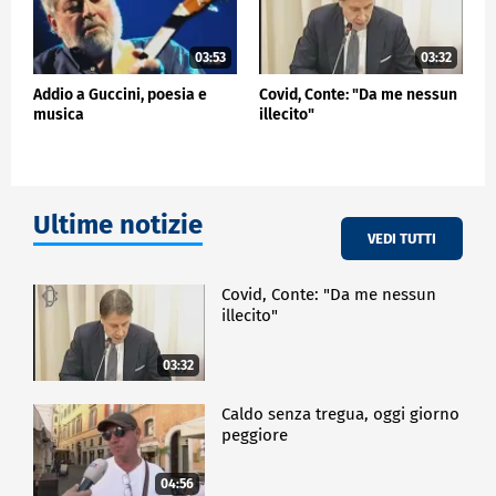
03:53
03:32
Addio a Guccini, poesia e
Covid, Conte: "Da me nessun
musica
illecito"
Ultime notizie
VEDI TUTTI
Covid, Conte: "Da me nessun
illecito"
03:32
Caldo senza tregua, oggi giorno
peggiore
04:56