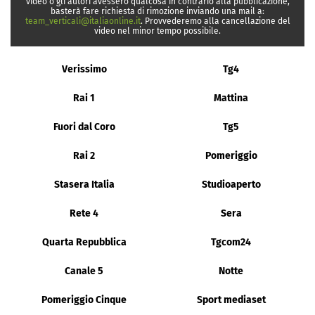
video o gli autori avessero qualcosa in contrario alla pubblicazione,
basterà fare richiesta di rimozione inviando una mail a:
team_verticali@italiaonline.it
. Provvederemo alla cancellazione del
video nel minor tempo possibile.
Verissimo
Tg4
Rai 1
Mattina
Fuori dal Coro
Tg5
Rai 2
Pomeriggio
Stasera Italia
Studioaperto
Rete 4
Sera
Quarta Repubblica
Tgcom24
Canale 5
Notte
Pomeriggio Cinque
Sport mediaset