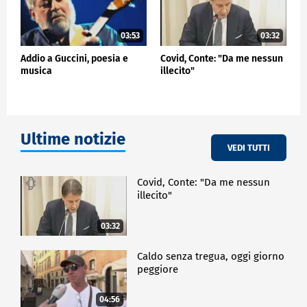
03:53
03:32
Addio a Guccini, poesia e
Covid, Conte: "Da me nessun
musica
illecito"
Ultime notizie
VEDI TUTTI
Covid, Conte: "Da me nessun
illecito"
03:32
Caldo senza tregua, oggi giorno
peggiore
04:56