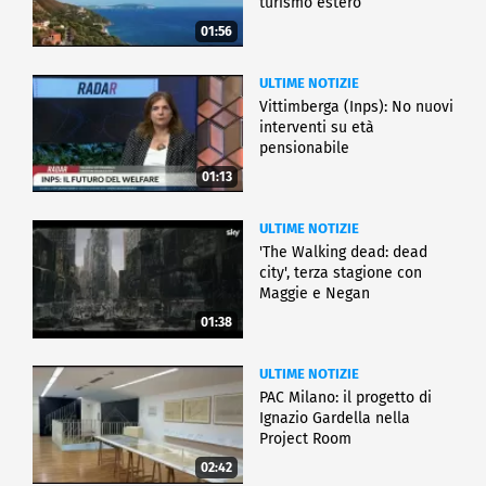
turismo estero
01:56
ULTIME NOTIZIE
Vittimberga (Inps): No nuovi
interventi su età
pensionabile
01:13
ULTIME NOTIZIE
'The Walking dead: dead
city', terza stagione con
Maggie e Negan
01:38
ULTIME NOTIZIE
PAC Milano: il progetto di
Ignazio Gardella nella
Project Room
02:42