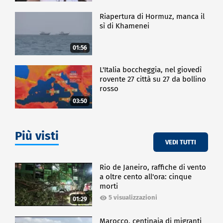
Riapertura di Hormuz, manca il
sì di Khamenei
01:56
L'Italia boccheggia, nel giovedì
rovente 27 città su 27 da bollino
rosso
03:50
Più visti
VEDI TUTTI
Rio de Janeiro, raffiche di vento
a oltre cento all'ora: cinque
morti
5 visualizzazioni
01:29
Marocco, centinaia di migranti