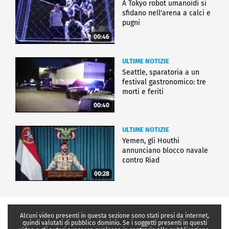
A Tokyo robot umanoidi si
sfidano nell'arena a calci e
pugni
00:46
ULTIME NOTIZIE
Seattle, sparatoria a un
festival gastronomico: tre
morti e feriti
00:40
ULTIME NOTIZIE
Yemen, gli Houthi
annunciano blocco navale
contro Riad
00:28
Alcuni video presenti in questa sezione sono stati presi da internet,
quindi valutati di pubblico dominio. Se i soggetti presenti in questi