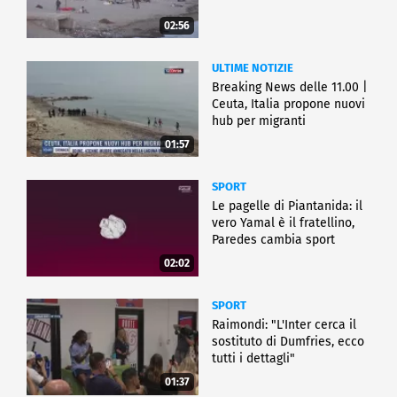
02:56
ULTIME NOTIZIE
Breaking News delle 11.00 |
Ceuta, Italia propone nuovi
hub per migranti
01:57
SPORT
Le pagelle di Piantanida: il
vero Yamal è il fratellino,
Paredes cambia sport
02:02
SPORT
Raimondi: "L'Inter cerca il
sostituto di Dumfries, ecco
tutti i dettagli"
01:37