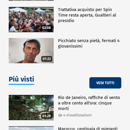
Con l'inizio del 2024 Imperial Brands Italia guarda al
futuro con fiducia, rinnovando il suo impegno a
Trattativa acquisto per Spin
soddisfare le esigenze dei consumatori moderni
Time resta aperta, Gualtieri al
attraverso l'innovazione e il costante sviluppo di
presidio
prodotti di eccellenza.
03:08
Picchiato senza pietà, fermati 4
CRONACA
giovanissimi
01:22
Più visti
VEDI TUTTI
Rio de Janeiro, raffiche di vento
a oltre cento all'ora: cinque
morti
4 visualizzazioni
01:29
Marocco, centinaia di migranti