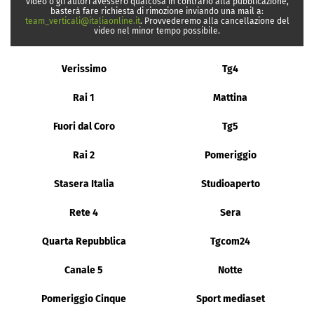
video o gli autori avessero qualcosa in contrario alla pubblicazione,
basterà fare richiesta di rimozione inviando una mail a:
team_verticali@italiaonline.it
. Provvederemo alla cancellazione del
video nel minor tempo possibile.
Verissimo
Tg4
Rai 1
Mattina
Fuori dal Coro
Tg5
Rai 2
Pomeriggio
Stasera Italia
Studioaperto
Rete 4
Sera
Quarta Repubblica
Tgcom24
Canale 5
Notte
Pomeriggio Cinque
Sport mediaset