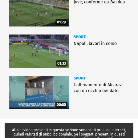
Juve, conferme da Basilea
01:29
SPORT
Napoli, lavori in corso
01:33
SPORT
L'allenamento di Alcaraz
con un occhio bendato
00:05
Alcuni video presenti in questa sezione sono stati presi da internet,
quindi valutati di pubblico dominio. Se i soggetti presenti in questi