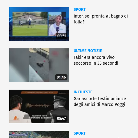
SPORT
Inter, sei pronta al bagno di
folla?
00:51
ULTIME NOTIZIE
Fakir era ancora vivo
soccorso in 33 secondi
01:46
INCHIESTE
Garlasco: le testimonianze
degli amici di Marco Poggi
05:47
SPORT