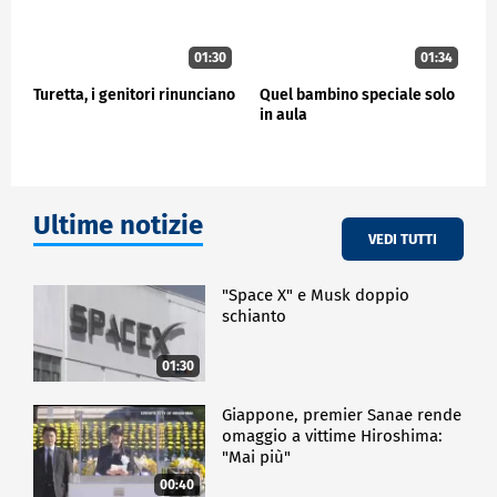
01:30
01:34
Turetta, i genitori rinunciano
Quel bambino speciale solo
in aula
Ultime notizie
VEDI TUTTI
"Space X" e Musk doppio
schianto
01:30
Giappone, premier Sanae rende
omaggio a vittime Hiroshima:
"Mai più"
00:40