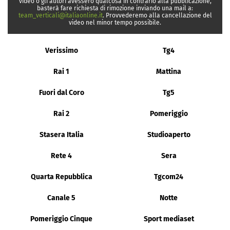
video o gli autori avessero qualcosa in contrario alla pubblicazione,
basterà fare richiesta di rimozione inviando una mail a:
team_verticali@italiaonline.it
. Provvederemo alla cancellazione del
video nel minor tempo possibile.
Verissimo
Tg4
Rai 1
Mattina
Fuori dal Coro
Tg5
Rai 2
Pomeriggio
Stasera Italia
Studioaperto
Rete 4
Sera
Quarta Repubblica
Tgcom24
Canale 5
Notte
Pomeriggio Cinque
Sport mediaset