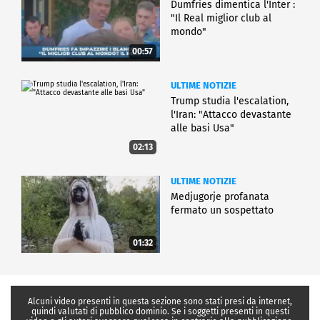
Dumfries dimentica l'Inter :
"Il Real miglior club al
mondo"
00:57
ULTIME NOTIZIE
Trump studia l'escalation,
l'Iran: "Attacco devastante
alle basi Usa"
02:13
ULTIME NOTIZIE
Medjugorje profanata
fermato un sospettato
01:32
Alcuni video presenti in questa sezione sono stati presi da internet,
quindi valutati di pubblico dominio. Se i soggetti presenti in questi