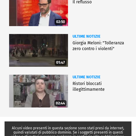
Il reflusso
02:50
ULTIME NOTIZIE
Giorgia Meloni: "Tolleranza
zero contro i violenti"
01:47
ULTIME NOTIZIE
Ristori bloccati
illegittimamente
02:44
Alcuni video presenti in questa sezione sono stati presi da internet,
quindi valutati di pubblico dominio. Se i soggetti presenti in questi