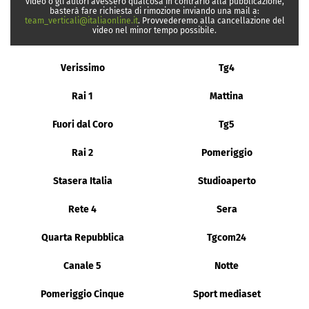
video o gli autori avessero qualcosa in contrario alla pubblicazione,
basterà fare richiesta di rimozione inviando una mail a:
team_verticali@italiaonline.it
. Provvederemo alla cancellazione del
video nel minor tempo possibile.
Verissimo
Tg4
Rai 1
Mattina
Fuori dal Coro
Tg5
Rai 2
Pomeriggio
Stasera Italia
Studioaperto
Rete 4
Sera
Quarta Repubblica
Tgcom24
Canale 5
Notte
Pomeriggio Cinque
Sport mediaset