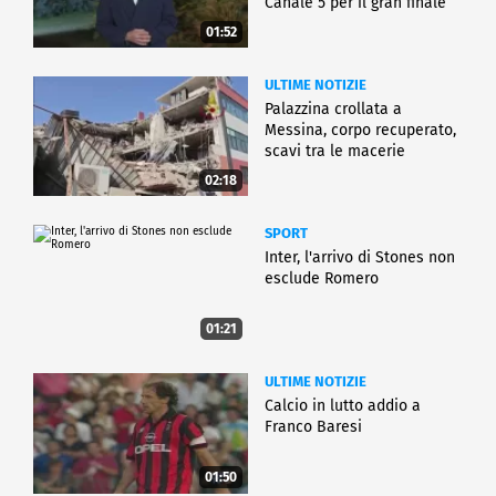
Canale 5 per il gran finale
01:52
ULTIME NOTIZIE
Palazzina crollata a
Messina, corpo recuperato,
scavi tra le macerie
02:18
SPORT
Inter, l'arrivo di Stones non
esclude Romero
01:21
ULTIME NOTIZIE
Calcio in lutto addio a
Franco Baresi
01:50