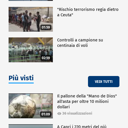
"Rischio terrorismo regia dietro
a Ceuta"
01:59
Controlli a campione su
centinaia di voli
02:59
Più visti
VEDI TUTTI
Il pallone della "Mano de Dios"
all'asta per oltre 10 milioni
dollari
36 visualizzazioni
01:09
A Capri i 220 metri del più