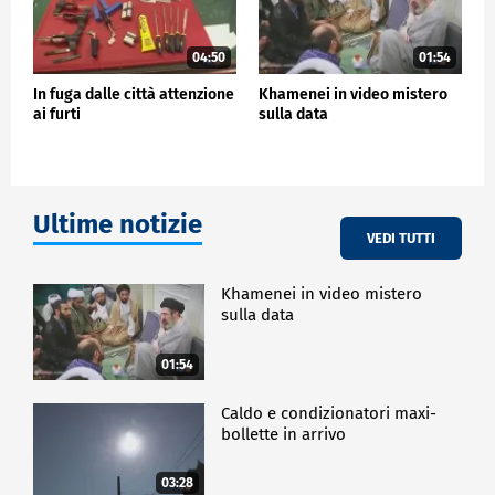
04:50
01:54
In fuga dalle città attenzione
Khamenei in video mistero
ai furti
sulla data
Ultime notizie
VEDI TUTTI
Khamenei in video mistero
sulla data
01:54
Caldo e condizionatori maxi-
bollette in arrivo
03:28