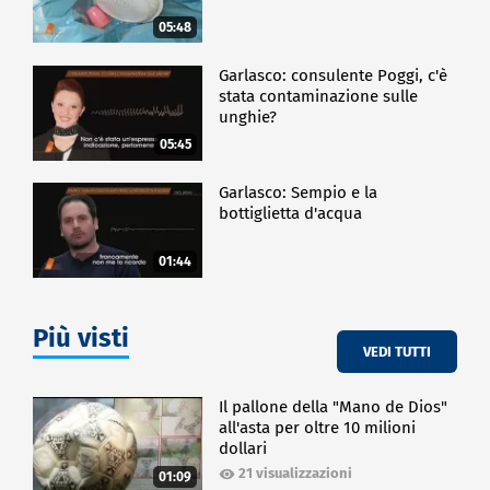
05:48
Garlasco: consulente Poggi, c'è
stata contaminazione sulle
unghie?
05:45
Garlasco: Sempio e la
bottiglietta d'acqua
01:44
Più visti
VEDI TUTTI
Il pallone della "Mano de Dios"
all'asta per oltre 10 milioni
dollari
21 visualizzazioni
01:09