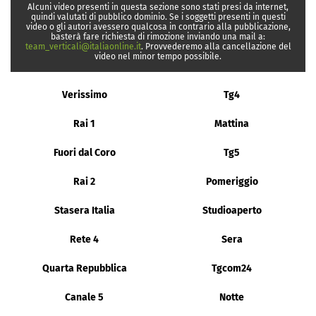
Alcuni video presenti in questa sezione sono stati presi da internet,
quindi valutati di pubblico dominio. Se i soggetti presenti in questi
video o gli autori avessero qualcosa in contrario alla pubblicazione,
basterà fare richiesta di rimozione inviando una mail a:
team_verticali@italiaonline.it
. Provvederemo alla cancellazione del
video nel minor tempo possibile.
Verissimo
Tg4
Rai 1
Mattina
Fuori dal Coro
Tg5
Rai 2
Pomeriggio
Stasera Italia
Studioaperto
Rete 4
Sera
Quarta Repubblica
Tgcom24
Canale 5
Notte