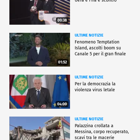
Uefa e Fifa è scontro
00:38
ULTIME NOTIZIE
Fenomeno Temptation
Island, ascolti boom su
Canale 5 per il gran finale
01:52
ULTIME NOTIZIE
Per la democrazia la
violenza virus letale
04:00
ULTIME NOTIZIE
Palazzina crollata a
Messina, corpo recuperato,
scavi tra le macerie