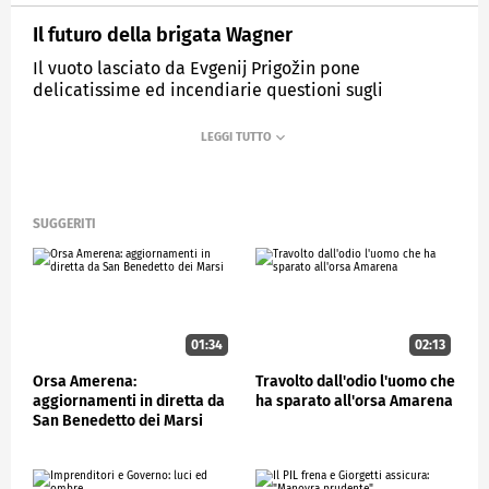
Il futuro della brigata Wagner
Il vuoto lasciato da Evgenij Prigožin pone
delicatissime ed incendiarie questioni sugli
equilibri geopolitici mondiali.
MEDIASET
CONTROCORRENTE
SUGGERITI
01:34
02:13
Orsa Amerena:
Travolto dall'odio l'uomo che
aggiornamenti in diretta da
ha sparato all'orsa Amarena
San Benedetto dei Marsi