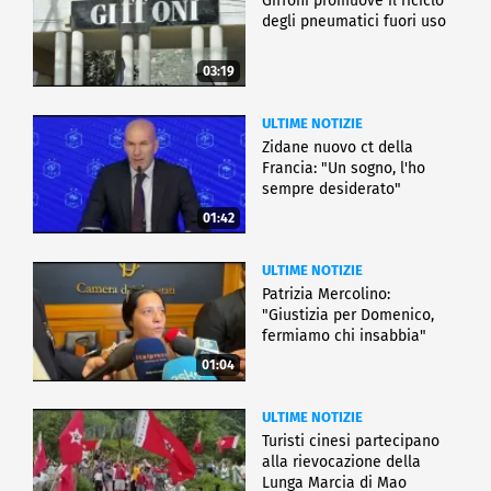
Giffoni promuove il riciclo
degli pneumatici fuori uso
03:19
ULTIME NOTIZIE
Zidane nuovo ct della
Francia: "Un sogno, l'ho
sempre desiderato"
01:42
ULTIME NOTIZIE
Patrizia Mercolino:
"Giustizia per Domenico,
fermiamo chi insabbia"
01:04
ULTIME NOTIZIE
Turisti cinesi partecipano
alla rievocazione della
Lunga Marcia di Mao