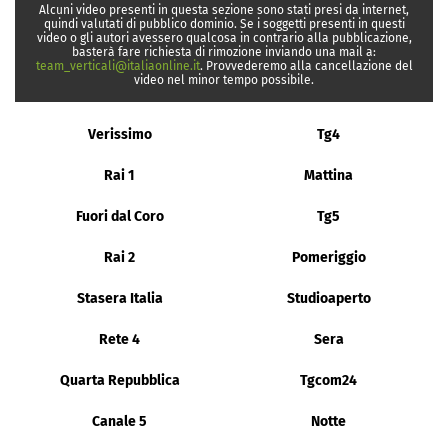
Alcuni video presenti in questa sezione sono stati presi da internet,
quindi valutati di pubblico dominio. Se i soggetti presenti in questi
video o gli autori avessero qualcosa in contrario alla pubblicazione,
basterà fare richiesta di rimozione inviando una mail a:
team_verticali@italiaonline.it
. Provvederemo alla cancellazione del
video nel minor tempo possibile.
Verissimo
Tg4
Rai 1
Mattina
Fuori dal Coro
Tg5
Rai 2
Pomeriggio
Stasera Italia
Studioaperto
Rete 4
Sera
Quarta Repubblica
Tgcom24
Canale 5
Notte