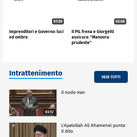
01:59
02:08
Imprenditori e Governo: luci
Il PIL frena e Giorgetti
ed ombre
assicura: "Manovra
prudente"
Intrattenimento
VEDI TUTTI
Il nodo Iran
03:12
L'Ayatollah Ali Khamenei punta
il dito