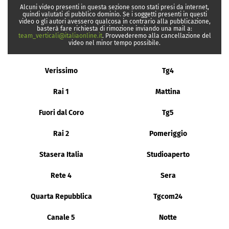
Alcuni video presenti in questa sezione sono stati presi da internet,
quindi valutati di pubblico dominio. Se i soggetti presenti in questi
video o gli autori avessero qualcosa in contrario alla pubblicazione,
basterà fare richiesta di rimozione inviando una mail a:
team_verticali@italiaonline.it
. Provvederemo alla cancellazione del
video nel minor tempo possibile.
Verissimo
Tg4
Rai 1
Mattina
Fuori dal Coro
Tg5
Rai 2
Pomeriggio
Stasera Italia
Studioaperto
Rete 4
Sera
Quarta Repubblica
Tgcom24
Canale 5
Notte