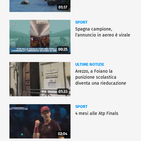
01:17
SPORT
Spagna campione,
l'annuncio in aereo è virale
00:35
ULTIME NOTIZIE
Arezzo, a Foiano la
punizione scolastica
diventa una rieducazione
01:33
SPORT
4 mesi alle Atp Finals
02:04