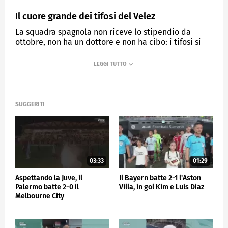
Il cuore grande dei tifosi del Velez
La squadra spagnola non riceve lo stipendio da
ottobre, non ha un dottore e non ha cibo: i tifosi si
organizzano "siete i nostri eroi"
MEDIASET
SPORTMEDIASET
SUGGERITI
03:33
01:29
Aspettando la Juve, il
Il Bayern batte 2-1 l'Aston
Palermo batte 2-0 il
Villa, in gol Kim e Luis Diaz
Melbourne City