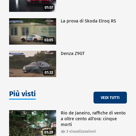
01:57
La prova di Skoda Elroq RS
03:05
Denza Z9GT
01:32
Più visti
VEDI TUTTI
Rio de Janeiro, raffiche di vento
a oltre cento all'ora: cinque
morti
3 visualizzazioni
01:29