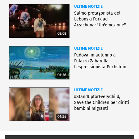
ULTIME NOTIZIE
Salmo protagonista del
Lebonski Park ad
Arzachena: "Un'emozione"
02:02
ULTIME NOTIZIE
Padova, in autunno a
Palazzo Zabarella
l'espressionista Pechstein
01:36
ULTIME NOTIZIE
#StandUpforEveryChild,
Save the Children per diritti
bambini migranti
01:54