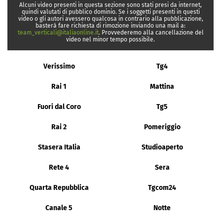
Alcuni video presenti in questa sezione sono stati presi da internet,
quindi valutati di pubblico dominio. Se i soggetti presenti in questi
video o gli autori avessero qualcosa in contrario alla pubblicazione,
basterà fare richiesta di rimozione inviando una mail a:
team_verticali@italiaonline.it
. Provvederemo alla cancellazione del
video nel minor tempo possibile.
Verissimo
Tg4
Rai 1
Mattina
Fuori dal Coro
Tg5
Rai 2
Pomeriggio
Stasera Italia
Studioaperto
Rete 4
Sera
Quarta Repubblica
Tgcom24
Canale 5
Notte