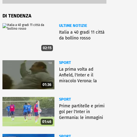
DI TENDENZA
ULTIME NOTIZIE
Italia a 40 gradi 11 città
da bollino rosso
02:15
SPORT
La prima volta ad
Anfield, l'Inter e il
miracolo Verona: la
01:36
carriera di Bagnoli
SPORT
Prime partitelle e primi
gol per l'Inter in
Germania: le immagini
01:46
SPORT