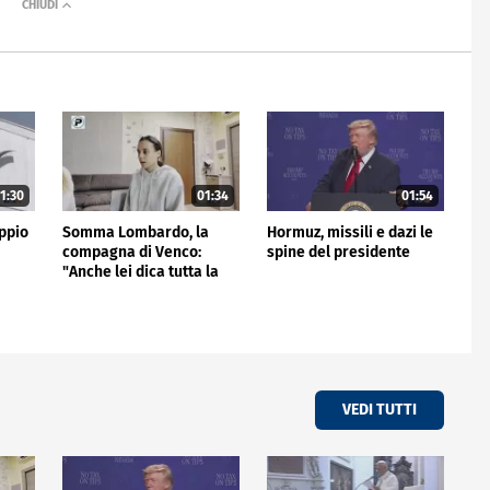
1:30
01:34
01:54
ppio
Somma Lombardo, la
Hormuz, missili e dazi le
compagna di Venco:
spine del presidente
"Anche lei dica tutta la
verità"
VEDI TUTTI