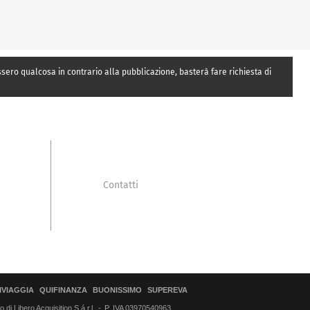
essero qualcosa in contrario alla pubblicazione, basterà fare richiesta di
Contatti
IVIAGGIA
QUIFINANZA
BUONISSIMO
SUPEREVA
di Libero Acquisition S.á r.l.
P. IVA 03970540963