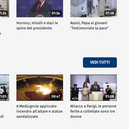
1:34
01:54
01:38
Hormuz, missili e dazi le
Assisi, Papa ai giovani
spine del presidente
"Testimoniate la pace"
a
VEDI TUTTI
1:03
00:47
01:08
A Medjugorje appiccato
Attacco a Parigi, le persone
incendio all'altare e statue
ferite a coltellate sono tre
 di
vandalizzate
donne