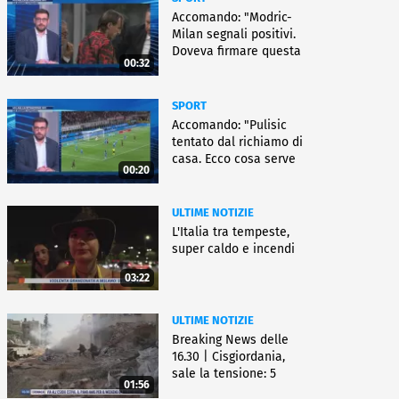
Accomando: "Modric-
Milan segnali positivi.
Doveva firmare questa
00:32
settimana, ma..."
SPORT
Accomando: "Pulisic
tentato dal richiamo di
casa. Ecco cosa serve
00:20
per partire"
ULTIME NOTIZIE
L'Italia tra tempeste,
super caldo e incendi
03:22
ULTIME NOTIZIE
Breaking News delle
16.30 | Cisgiordania,
sale la tensione: 5
01:56
vittime