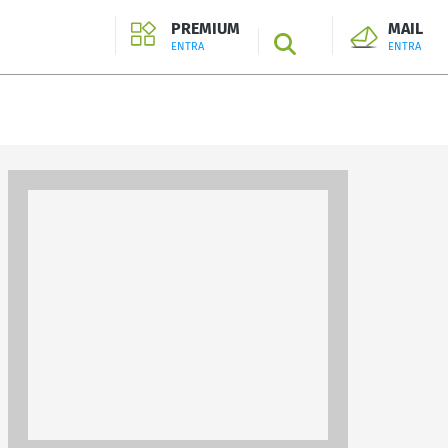
PREMIUM
MAIL
SEARCH
ENTRA
ENTRA
ENTRA