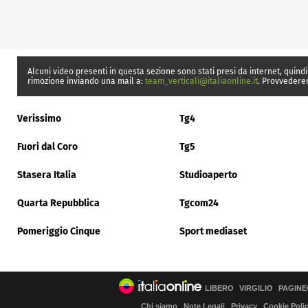
Alcuni video presenti in questa sezione sono stati presi da internet, quindi
rimozione inviando una mail a:
team_verticali@italiaonline.it
. Provvedere
Verissimo
Tg4
Fuori dal Coro
Tg5
Stasera Italia
Studioaperto
Quarta Repubblica
Tgcom24
Pomeriggio Cinque
Sport mediaset
LIBERO
VIRGILIO
PAGINE
Chi siamo
Note Legali
Privacy
Cookie Poli