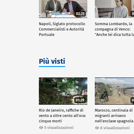
02:25
0
Napoli, Siglato protocollo
Somma Lombardo, la
Commercialisti e Autorità
compagna di Venco:
Portuale
"Anche lei dica tutta l
verità"
Più visti
01:29
0
Rio de Janeiro, raffiche di
Marocco, centinaia di
vento a oltre cento all'ora:
migranti arrivano
cinque morti
nell'enclave spagnola
Ceuta
5 visualizzazioni
8 visualizzazioni