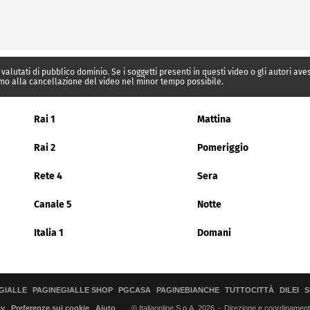
 valutati di pubblico dominio. Se i soggetti presenti in questi video o gli autori av
mo alla cancellazione del video nel minor tempo possibile.
Rai 1
Mattina
Rai 2
Pomeriggio
Rete 4
Sera
Canale 5
Notte
Italia 1
Domani
GIALLE
PAGINEGIALLE SHOP
PGCASA
PAGINEBIANCHE
TUTTOCITTÀ
DILEI
S
© Italiaonline S.p.A. 2026
Direzione e coordinamento 
cy
Preferenze sui cookie
Aiuto