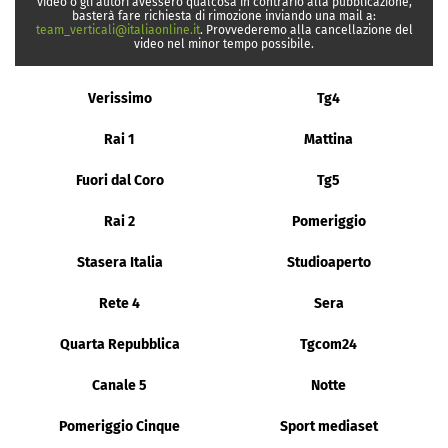
video o gli autori avessero qualcosa in contrario alla pubblicazione,
basterà fare richiesta di rimozione inviando una mail a:
team_verticali@italiaonline.it
. Provvederemo alla cancellazione del
video nel minor tempo possibile.
Verissimo
Tg4
Rai 1
Mattina
Fuori dal Coro
Tg5
Rai 2
Pomeriggio
Stasera Italia
Studioaperto
Rete 4
Sera
Quarta Repubblica
Tgcom24
Canale 5
Notte
Pomeriggio Cinque
Sport mediaset