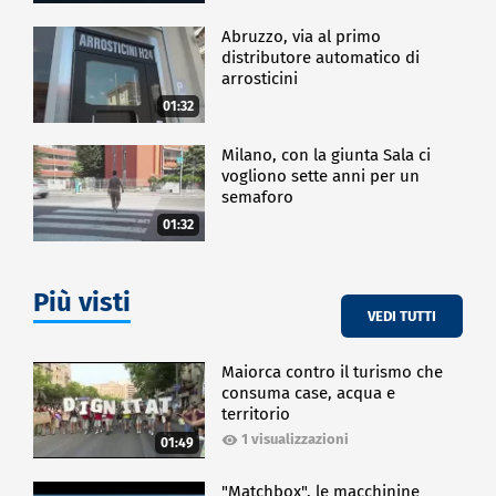
Abruzzo, via al primo
distributore automatico di
arrosticini
01:32
Milano, con la giunta Sala ci
vogliono sette anni per un
semaforo
01:32
Più visti
VEDI TUTTI
Maiorca contro il turismo che
consuma case, acqua e
territorio
1 visualizzazioni
01:49
"Matchbox", le macchinine