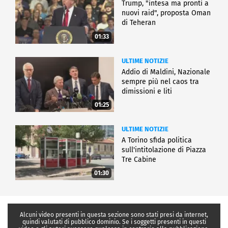
Trump, "intesa ma pronti a
nuovi raid", proposta Oman
di Teheran
01:33
ULTIME NOTIZIE
Addio di Maldini, Nazionale
sempre più nel caos tra
dimissioni e liti
01:25
ULTIME NOTIZIE
A Torino sfida politica
sull'intitolazione di Piazza
Tre Cabine
01:30
Alcuni video presenti in questa sezione sono stati presi da internet,
quindi valutati di pubblico dominio. Se i soggetti presenti in questi