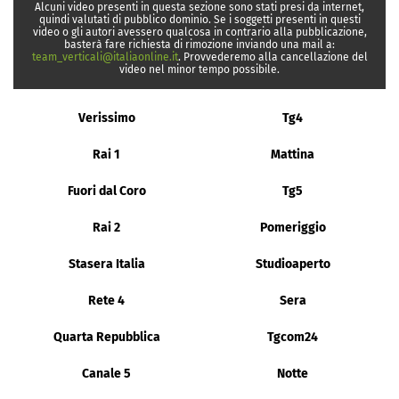
Alcuni video presenti in questa sezione sono stati presi da internet,
quindi valutati di pubblico dominio. Se i soggetti presenti in questi
video o gli autori avessero qualcosa in contrario alla pubblicazione,
basterà fare richiesta di rimozione inviando una mail a:
team_verticali@italiaonline.it
. Provvederemo alla cancellazione del
video nel minor tempo possibile.
Verissimo
Tg4
Rai 1
Mattina
Fuori dal Coro
Tg5
Rai 2
Pomeriggio
Stasera Italia
Studioaperto
Rete 4
Sera
Quarta Repubblica
Tgcom24
Canale 5
Notte