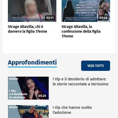
02:11
01:46
Strage Altavilla, chi è
Strage Altavilla, la
davvero la figlia 17enne
confessione della figlia
17enne
Approfondimenti
VEDI TUTTI
I Vip e il desiderio di adottare:
le storie raccontate a Verissimo
05:20
I Vip che hanno scelto
l'adozione