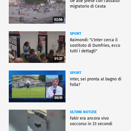
Ue alle prese con l'assalto
migratorio di Ceuta
02:56
SPORT
Raimondi: "L'Inter cerca il
sostituto di Dumfries, ecco
tutti i dettagli"
01:37
SPORT
Inter, sei pronta al bagno di
folla?
00:51
ULTIME NOTIZIE
Fakir era ancora vivo
soccorso in 33 secondi