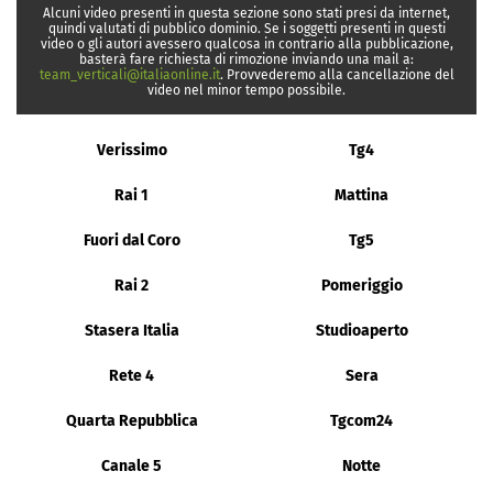
Alcuni video presenti in questa sezione sono stati presi da internet,
quindi valutati di pubblico dominio. Se i soggetti presenti in questi
video o gli autori avessero qualcosa in contrario alla pubblicazione,
basterà fare richiesta di rimozione inviando una mail a:
team_verticali@italiaonline.it
. Provvederemo alla cancellazione del
video nel minor tempo possibile.
Verissimo
Tg4
Rai 1
Mattina
Fuori dal Coro
Tg5
Rai 2
Pomeriggio
Stasera Italia
Studioaperto
Rete 4
Sera
Quarta Repubblica
Tgcom24
Canale 5
Notte