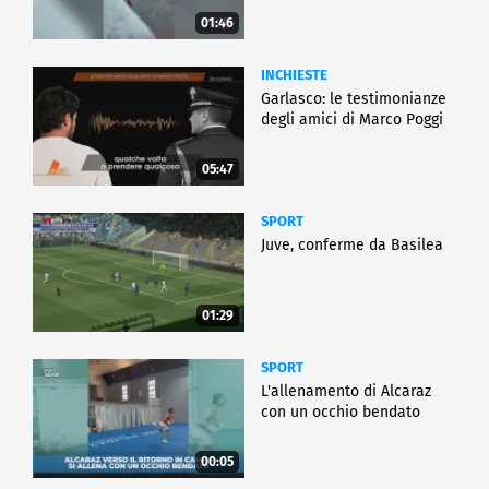
01:46
INCHIESTE
Garlasco: le testimonianze
degli amici di Marco Poggi
05:47
SPORT
Juve, conferme da Basilea
01:29
SPORT
L'allenamento di Alcaraz
con un occhio bendato
00:05