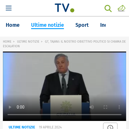
Home
Ultime notizie
Sport
Inchieste
HOME
ULTIME NOTIZIE
G7, TAJANI: IL NOSTRO OBIETTIVO POLITICO SI CHIAMA DE
ESCALATION
ULTIME NOTIZIE
19 APRILE 2024