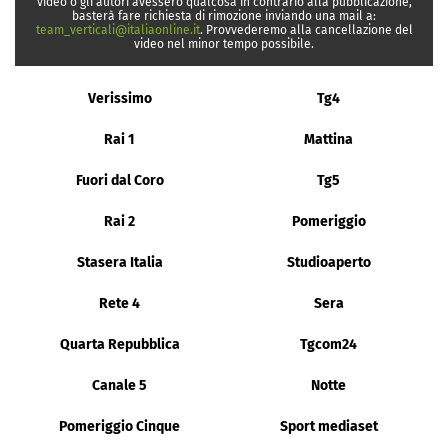
video o gli autori avessero qualcosa in contrario alla pubblicazione,
basterà fare richiesta di rimozione inviando una mail a:
team_verticali@italiaonline.it
. Provvederemo alla cancellazione del
video nel minor tempo possibile.
Verissimo
Tg4
Rai 1
Mattina
Fuori dal Coro
Tg5
Rai 2
Pomeriggio
Stasera Italia
Studioaperto
Rete 4
Sera
Quarta Repubblica
Tgcom24
Canale 5
Notte
Pomeriggio Cinque
Sport mediaset