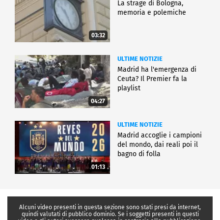
La strage di Bologna,
memoria e polemiche
03:32
ULTIME NOTIZIE
Madrid ha l'emergenza di
Ceuta? Il Premier fa la
playlist
04:27
ULTIME NOTIZIE
Madrid accoglie i campioni
del mondo, dai reali poi il
bagno di folla
01:13
Alcuni video presenti in questa sezione sono stati presi da internet,
quindi valutati di pubblico dominio. Se i soggetti presenti in questi