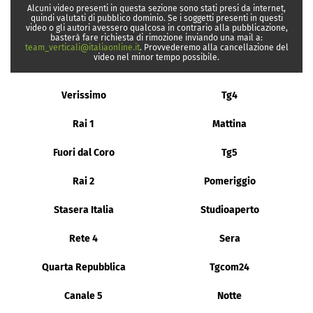
Alcuni video presenti in questa sezione sono stati presi da internet,
quindi valutati di pubblico dominio. Se i soggetti presenti in questi
video o gli autori avessero qualcosa in contrario alla pubblicazione,
basterà fare richiesta di rimozione inviando una mail a:
team_verticali@italiaonline.it
. Provvederemo alla cancellazione del
video nel minor tempo possibile.
Verissimo
Tg4
Rai 1
Mattina
Fuori dal Coro
Tg5
Rai 2
Pomeriggio
Stasera Italia
Studioaperto
Rete 4
Sera
Quarta Repubblica
Tgcom24
Canale 5
Notte