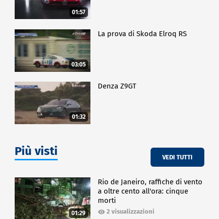
01:57
La prova di Skoda Elroq RS
03:05
Denza Z9GT
01:32
Più visti
VEDI TUTTI
Rio de Janeiro, raffiche di vento
a oltre cento all'ora: cinque
morti
2 visualizzazioni
01:29