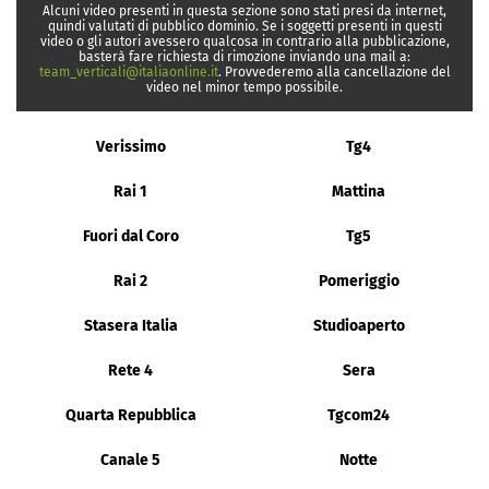
Alcuni video presenti in questa sezione sono stati presi da internet,
quindi valutati di pubblico dominio. Se i soggetti presenti in questi
video o gli autori avessero qualcosa in contrario alla pubblicazione,
basterà fare richiesta di rimozione inviando una mail a:
team_verticali@italiaonline.it
. Provvederemo alla cancellazione del
video nel minor tempo possibile.
Verissimo
Tg4
Rai 1
Mattina
Fuori dal Coro
Tg5
Rai 2
Pomeriggio
Stasera Italia
Studioaperto
Rete 4
Sera
Quarta Repubblica
Tgcom24
Canale 5
Notte