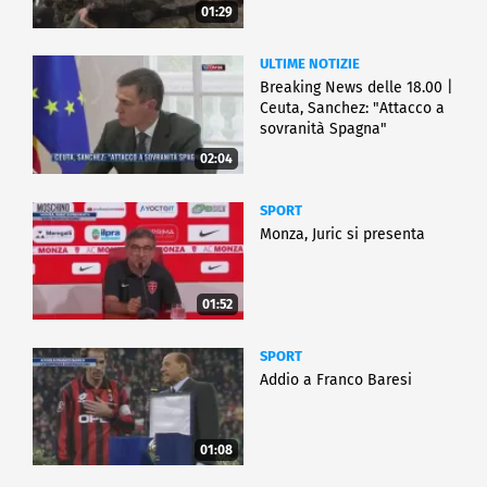
01:29
ULTIME NOTIZIE
Breaking News delle 18.00 |
Ceuta, Sanchez: "Attacco a
sovranità Spagna"
02:04
SPORT
Monza, Juric si presenta
01:52
SPORT
Addio a Franco Baresi
01:08