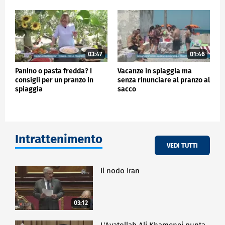
03:47
01:46
Panino o pasta fredda? I
Vacanze in spiaggia ma
consigli per un pranzo in
senza rinunciare al pranzo al
spiaggia
sacco
Intrattenimento
VEDI TUTTI
Il nodo Iran
03:12
L'Ayatollah Ali Khamenei punta