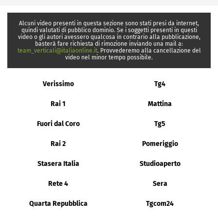
Alcuni video presenti in questa sezione sono stati presi da internet,
quindi valutati di pubblico dominio. Se i soggetti presenti in questi
video o gli autori avessero qualcosa in contrario alla pubblicazione,
basterà fare richiesta di rimozione inviando una mail a:
team_verticali@italiaonline.it
. Provvederemo alla cancellazione del
video nel minor tempo possibile.
Verissimo
Tg4
Rai 1
Mattina
Fuori dal Coro
Tg5
Rai 2
Pomeriggio
Stasera Italia
Studioaperto
Rete 4
Sera
Quarta Repubblica
Tgcom24