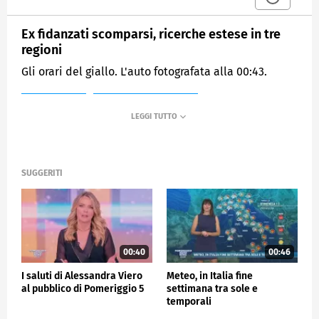
Ex fidanzati scomparsi, ricerche estese in tre
regioni
Gli orari del giallo. L'auto fotografata alla 00:43.
MEDIASET
POMERIGGIO CINQUE
SUGGERITI
00:40
00:46
I saluti di Alessandra Viero
Meteo, in Italia fine
al pubblico di Pomeriggio 5
settimana tra sole e
temporali