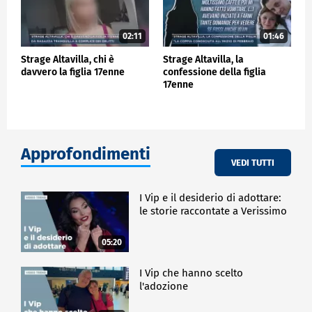
02:11
01:46
Strage Altavilla, chi è
Strage Altavilla, la
davvero la figlia 17enne
confessione della figlia
17enne
Approfondimenti
VEDI TUTTI
I Vip e il desiderio di adottare:
le storie raccontate a Verissimo
05:20
I Vip che hanno scelto
l'adozione