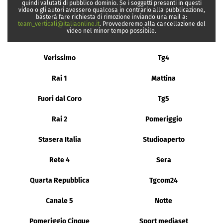
quindi valutati di pubblico dominio. Se i soggetti presenti in questi
video o gli autori avessero qualcosa in contrario alla pubblicazione,
basterà fare richiesta di rimozione inviando una mail a:
team_verticali@italiaonline.it
. Provvederemo alla cancellazione del
video nel minor tempo possibile.
Verissimo
Tg4
Rai 1
Mattina
Fuori dal Coro
Tg5
Rai 2
Pomeriggio
Stasera Italia
Studioaperto
Rete 4
Sera
Quarta Repubblica
Tgcom24
Canale 5
Notte
Pomeriggio Cinque
Sport mediaset