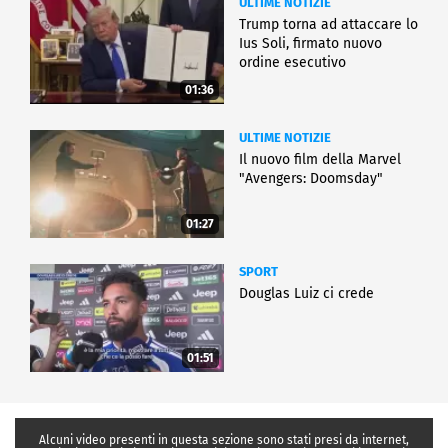
ULTIME NOTIZIE
Trump torna ad attaccare lo
Ius Soli, firmato nuovo
ordine esecutivo
01:36
ULTIME NOTIZIE
Il nuovo film della Marvel
"Avengers: Doomsday"
01:27
SPORT
Douglas Luiz ci crede
01:51
Alcuni video presenti in questa sezione sono stati presi da internet,