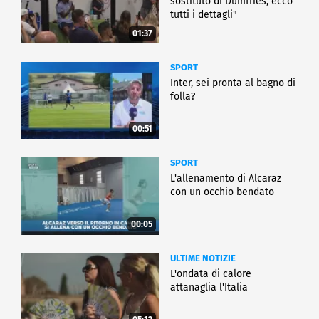
sostituto di Dumfries, ecco
tutti i dettagli"
01:37
SPORT
Inter, sei pronta al bagno di
folla?
00:51
SPORT
L'allenamento di Alcaraz
con un occhio bendato
00:05
ULTIME NOTIZIE
L'ondata di calore
attanaglia l'Italia