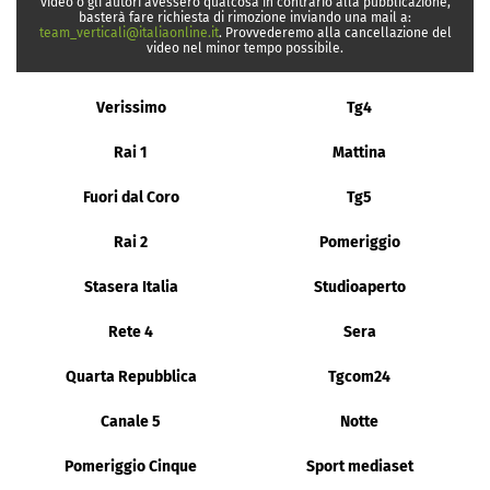
video o gli autori avessero qualcosa in contrario alla pubblicazione,
basterà fare richiesta di rimozione inviando una mail a:
team_verticali@italiaonline.it
. Provvederemo alla cancellazione del
video nel minor tempo possibile.
Verissimo
Tg4
Rai 1
Mattina
Fuori dal Coro
Tg5
Rai 2
Pomeriggio
Stasera Italia
Studioaperto
Rete 4
Sera
Quarta Repubblica
Tgcom24
Canale 5
Notte
Pomeriggio Cinque
Sport mediaset