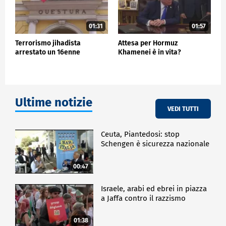
01:31
01:57
Terrorismo jihadista
Attesa per Hormuz
arrestato un 16enne
Khamenei è in vita?
Ultime notizie
VEDI TUTTI
Ceuta, Piantedosi: stop
Schengen è sicurezza nazionale
00:47
Israele, arabi ed ebrei in piazza
a Jaffa contro il razzismo
01:38