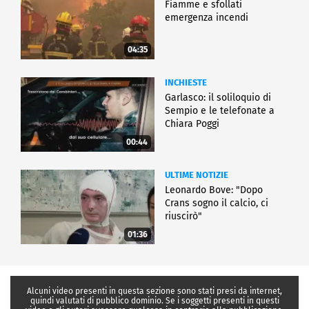
Fiamme e sfollati
emergenza incendi
04:35
INCHIESTE
Garlasco: il soliloquio di
Sempio e le telefonate a
Chiara Poggi
00:44
ULTIME NOTIZIE
Leonardo Bove: "Dopo
Crans sogno il calcio, ci
riuscirò"
01:36
Alcuni video presenti in questa sezione sono stati presi da internet,
quindi valutati di pubblico dominio. Se i soggetti presenti in questi