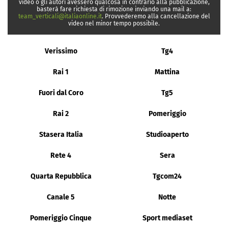
video o gli autori avessero qualcosa in contrario alla pubblicazione,
basterà fare richiesta di rimozione inviando una mail a:
team_verticali@italiaonline.it
. Provvederemo alla cancellazione del
video nel minor tempo possibile.
Verissimo
Tg4
Rai 1
Mattina
Fuori dal Coro
Tg5
Rai 2
Pomeriggio
Stasera Italia
Studioaperto
Rete 4
Sera
Quarta Repubblica
Tgcom24
Canale 5
Notte
Pomeriggio Cinque
Sport mediaset