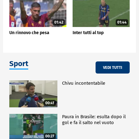
01:42
01:44
Un rinnovo che pesa
Inter tutti al top
Sport
VEDI TUTTI
Chivu incontentabile
00:41
Paura in Brasile: esulta dopo il
gol e fa il salto nel vuoto
00:27