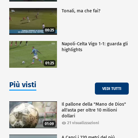
Tonali, ma che fai?
00:25
Napoli-Celta Vigo 1-1: guarda gli
highlights
01:25
Più visti
VEDI TUTTI
Il pallone della "Mano de Dios"
all'asta per oltre 10 milioni
dollari
21 visualizzazioni
01:09
A Capri i 220 metri del più