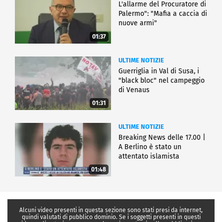
L'allarme del Procuratore di
Palermo": "Mafia a caccia di
nuove armi"
01:37
ULTIME NOTIZIE
Guerriglia in Val di Susa, i
"black bloc" nel campeggio
di Venaus
01:31
ULTIME NOTIZIE
Breaking News delle 17.00 |
A Berlino è stato un
attentato islamista
01:48
Alcuni video presenti in questa sezione sono stati presi da internet,
quindi valutati di pubblico dominio. Se i soggetti presenti in questi