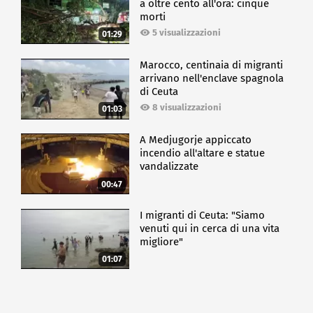
a oltre cento all'ora: cinque
morti
5 visualizzazioni
01:29
Marocco, centinaia di migranti
arrivano nell'enclave spagnola
di Ceuta
8 visualizzazioni
01:03
A Medjugorje appiccato
incendio all'altare e statue
vandalizzate
00:47
I migranti di Ceuta: "Siamo
venuti qui in cerca di una vita
migliore"
01:07