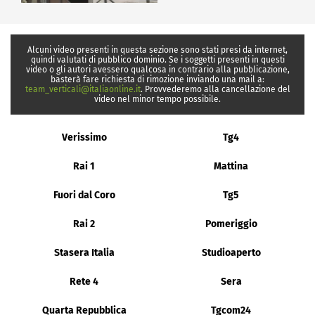
Alcuni video presenti in questa sezione sono stati presi da internet,
quindi valutati di pubblico dominio. Se i soggetti presenti in questi
video o gli autori avessero qualcosa in contrario alla pubblicazione,
basterà fare richiesta di rimozione inviando una mail a:
team_verticali@italiaonline.it
. Provvederemo alla cancellazione del
video nel minor tempo possibile.
Verissimo
Tg4
Rai 1
Mattina
Fuori dal Coro
Tg5
Rai 2
Pomeriggio
Stasera Italia
Studioaperto
Rete 4
Sera
Quarta Repubblica
Tgcom24