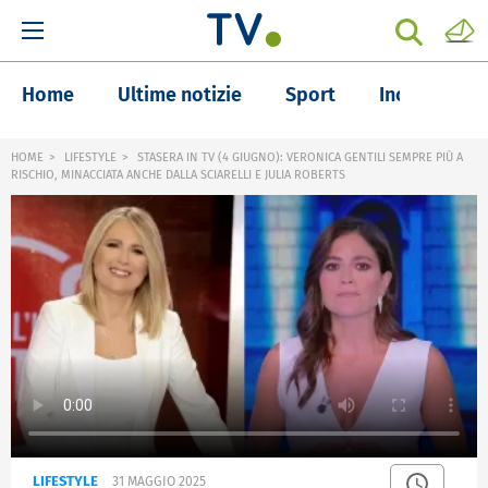
Home
Ultime notizie
Sport
Inchieste
HOME
LIFESTYLE
STASERA IN TV (4 GIUGNO): VERONICA GENTILI SEMPRE PIÙ A
RISCHIO, MINACCIATA ANCHE DALLA SCIARELLI E JULIA ROBERTS
LIFESTYLE
31 MAGGIO 2025