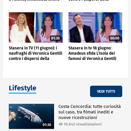
dalla Sciarelli e
Sciarelli
01:30
00:00
Stasera in TV (11 giugno): i
Stasera in tv 18 giugno:
naufraghi di Veronica Gentili
Amadeus sfida L’Isola dei
contro i dispersi della
famosi di Veronica Gentili
Sciarelli
Lifestyle
VEDI TUTTI
Costa Concordia: tutte curiosità
sul caso, tra filmati inediti e
nuove ricostruzioni
10.842 visualizzazioni
01:30