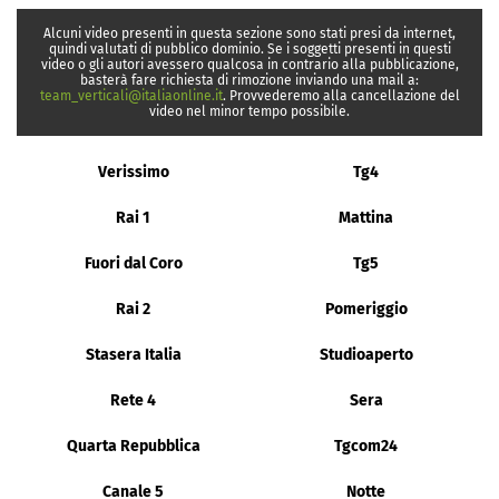
Alcuni video presenti in questa sezione sono stati presi da internet,
quindi valutati di pubblico dominio. Se i soggetti presenti in questi
video o gli autori avessero qualcosa in contrario alla pubblicazione,
basterà fare richiesta di rimozione inviando una mail a:
team_verticali@italiaonline.it
. Provvederemo alla cancellazione del
video nel minor tempo possibile.
Verissimo
Tg4
Rai 1
Mattina
Fuori dal Coro
Tg5
Rai 2
Pomeriggio
Stasera Italia
Studioaperto
Rete 4
Sera
Quarta Repubblica
Tgcom24
Canale 5
Notte