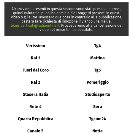
Alcuni video presenti in questa sezione sono stati presi da internet,
quindi valutati di pubblico dominio. Se i soggetti presenti in questi
video o gli autori avessero qualcosa in contrario alla pubblicazione,
basterà fare richiesta di rimozione inviando una mail a:
team_verticali@italiaonline.it
. Provvederemo alla cancellazione del
video nel minor tempo possibile.
Verissimo
Tg4
Rai 1
Mattina
Fuori dal Coro
Tg5
Rai 2
Pomeriggio
Stasera Italia
Studioaperto
Rete 4
Sera
Quarta Repubblica
Tgcom24
Canale 5
Notte