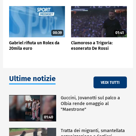
questo erano d'accordo. Poi sanno che io dal primo
secondo in cui li ho sentiti, ed è arrivato il messaggio
che non mi aspettavo, che io me la giocherò fino alla
morte per rimanerci".
00:39
01:41
SPORT
Gabriel rifiuta un Rolex da
Clamoroso a Trigoria:
20mila euro
esonerato De Rossi
Ultime notizie
VEDI TUTTI
Guccini, Jovanotti sul palco a
Olbia rende omaggio al
"Maestrone"
01:40
Tratta dei migranti, smantellata