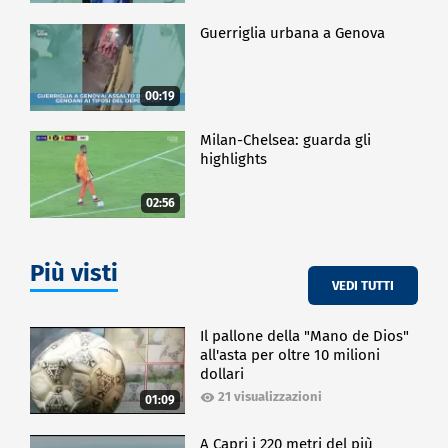
Guerriglia urbana a Genova
00:19
Milan-Chelsea: guarda gli
highlights
02:56
Più visti
VEDI TUTTI
Il pallone della "Mano de Dios"
all'asta per oltre 10 milioni
dollari
21 visualizzazioni
01:09
A Capri i 220 metri del più