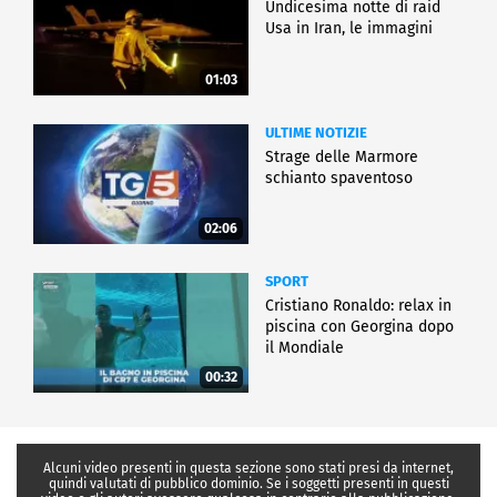
Undicesima notte di raid
Usa in Iran, le immagini
01:03
ULTIME NOTIZIE
Strage delle Marmore
schianto spaventoso
02:06
SPORT
Cristiano Ronaldo: relax in
piscina con Georgina dopo
il Mondiale
00:32
Alcuni video presenti in questa sezione sono stati presi da internet,
quindi valutati di pubblico dominio. Se i soggetti presenti in questi