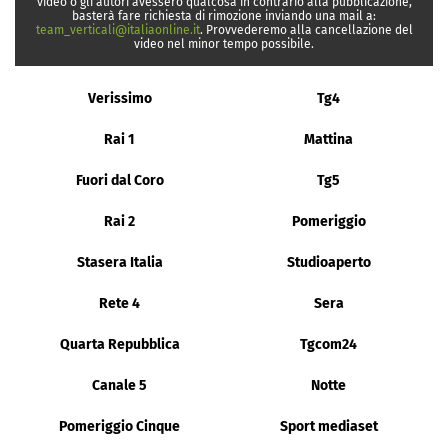
video o gli autori avessero qualcosa in contrario alla pubblicazione,
basterà fare richiesta di rimozione inviando una mail a:
team_verticali@italiaonline.it
. Provvederemo alla cancellazione del
video nel minor tempo possibile.
Verissimo
Tg4
Rai 1
Mattina
Fuori dal Coro
Tg5
Rai 2
Pomeriggio
Stasera Italia
Studioaperto
Rete 4
Sera
Quarta Repubblica
Tgcom24
Canale 5
Notte
Pomeriggio Cinque
Sport mediaset