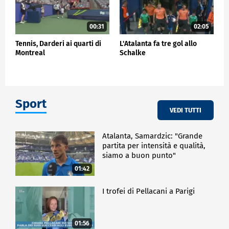
00:31
02:05
Tennis, Darderi ai quarti di
L'Atalanta fa tre gol allo
Montreal
Schalke
Sport
VEDI TUTTI
Atalanta, Samardzic: "Grande
partita per intensità e qualità,
siamo a buon punto"
01:42
I trofei di Pellacani a Parigi
01:56