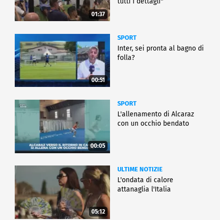
tutti i dettagli"
01:37
SPORT
Inter, sei pronta al bagno di
folla?
00:51
SPORT
L'allenamento di Alcaraz
con un occhio bendato
00:05
ULTIME NOTIZIE
L'ondata di calore
attanaglia l'Italia
05:12