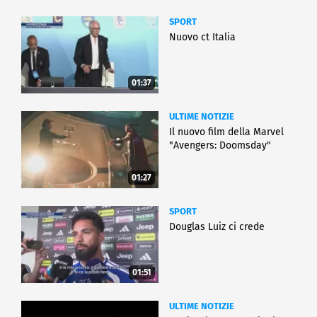
SPORT
Nuovo ct Italia
01:37
ULTIME NOTIZIE
Il nuovo film della Marvel
"Avengers: Doomsday"
01:27
SPORT
Douglas Luiz ci crede
01:51
ULTIME NOTIZIE