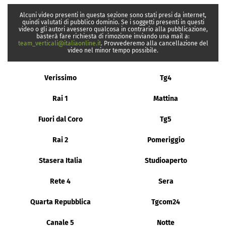
Alcuni video presenti in questa sezione sono stati presi da internet,
quindi valutati di pubblico dominio. Se i soggetti presenti in questi
video o gli autori avessero qualcosa in contrario alla pubblicazione,
basterà fare richiesta di rimozione inviando una mail a:
team_verticali@italiaonline.it
. Provvederemo alla cancellazione del
video nel minor tempo possibile.
Verissimo
Tg4
Rai 1
Mattina
Fuori dal Coro
Tg5
Rai 2
Pomeriggio
Stasera Italia
Studioaperto
Rete 4
Sera
Quarta Repubblica
Tgcom24
Canale 5
Notte