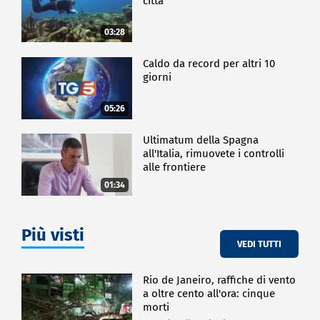
città
Regionale degli Studenti.
03:28
SPETTACOLO
Caldo da record per altri 10
giorni
05:26
Ultimatum della Spagna
all'Italia, rimuovete i controlli
alle frontiere
01:34
Più visti
VEDI TUTTI
Rio de Janeiro, raffiche di vento
a oltre cento all'ora: cinque
morti